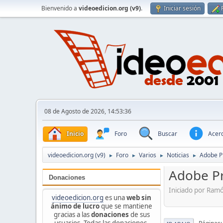
Bienvenido a
videoedicion.org (v9)
.
Iniciar sesión
08 de Agosto de 2026, 14:53:36
Inicio
Foro
Buscar
Acerc
videoedicion.org (v9)
Foro
Varios
Noticias
Adobe Pr
►
►
►
►
Adobe Pr
Donaciones
Iniciado por Ram
videoedicion.org
es una
web sin
ánimo de lucro
que se mantiene
gracias a las
donaciones
de sus
usuarios. Todas las donaciones,