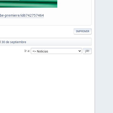
dobe-premiere/id6742757464
IMPRIMIR
l 30 de septiembre
Ir a