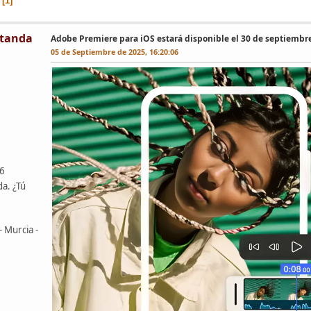
1
tanda
Adobe Premiere para iOS estará disponible el 30 de septiembr
05 de Septiembre de 2025, 16:20:06
46
da. ¿Tú
- Murcia -