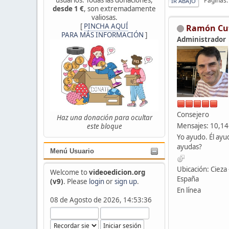
Páginas
IR ABAJO
desde 1 €
, son extremadamente
valiosas.
[
PINCHA AQUÍ
Ramón Cu
PARA MÁS INFORMACIÓN
]
Administrador
Consejero
Haz una donación para ocultar
Mensajes: 10,1
este bloque
Yo ayudo. Él ayu
ayudas?
Menú Usuario
Ubicación: Cieza 
Welcome to
videoedicion.org
España
(v9)
. Please
login
or
sign up
.
En línea
08 de Agosto de 2026, 14:53:36