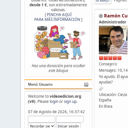
Páginas
IR ABAJO
desde 1 €
, son extremadamente
valiosas.
[
PINCHA AQUÍ
Ramón Cu
PARA MÁS INFORMACIÓN
]
Administrador
Consejero
Haz una donación para ocultar
Mensajes: 10,1
este bloque
Yo ayudo. Él ayu
ayudas?
Menú Usuario
Ubicación: Cieza 
Welcome to
videoedicion.org
España
(v9)
. Please
login
or
sign up
.
En línea
07 de Agosto de 2026, 16:37:42