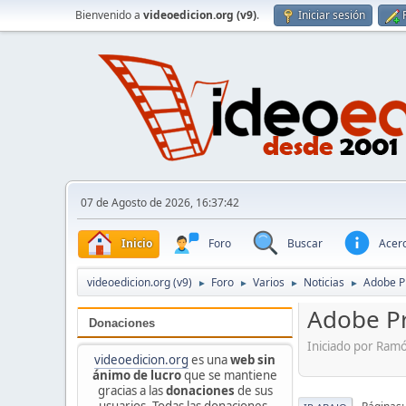
Bienvenido a
videoedicion.org (v9)
.
Iniciar sesión
07 de Agosto de 2026, 16:37:42
Inicio
Foro
Buscar
Acerc
videoedicion.org (v9)
Foro
Varios
Noticias
Adobe Pr
►
►
►
►
Adobe Pr
Donaciones
Iniciado por Ram
videoedicion.org
es una
web sin
ánimo de lucro
que se mantiene
gracias a las
donaciones
de sus
usuarios. Todas las donaciones,