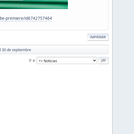
dobe-premiere/id6742757464
IMPRIMIR
l 30 de septiembre
Ir a