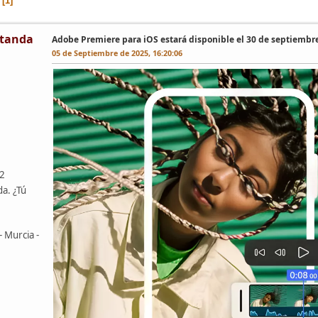
1
tanda
Adobe Premiere para iOS estará disponible el 30 de septiembr
05 de Septiembre de 2025, 16:20:06
42
da. ¿Tú
- Murcia -