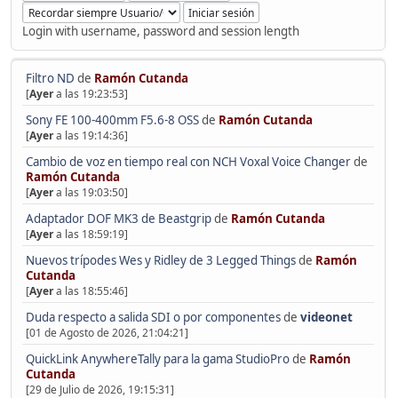
Login with username, password and session length
Filtro ND
de
Ramón Cutanda
[
Ayer
a las 19:23:53]
Sony FE 100-400mm F5.6-8 OSS
de
Ramón Cutanda
[
Ayer
a las 19:14:36]
Cambio de voz en tiempo real con NCH Voxal Voice Changer
de
Ramón Cutanda
[
Ayer
a las 19:03:50]
Adaptador DOF MK3 de Beastgrip
de
Ramón Cutanda
[
Ayer
a las 18:59:19]
Nuevos trípodes Wes y Ridley de 3 Legged Things
de
Ramón
Cutanda
[
Ayer
a las 18:55:46]
Duda respecto a salida SDI o por componentes
de
videonet
[01 de Agosto de 2026, 21:04:21]
QuickLink AnywhereTally para la gama StudioPro
de
Ramón
Cutanda
[29 de Julio de 2026, 19:15:31]