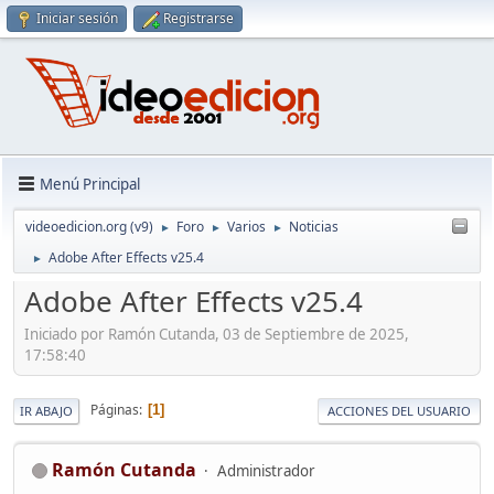
Iniciar sesión
Registrarse
Menú Principal
videoedicion.org (v9)
Foro
Varios
Noticias
►
►
►
Adobe After Effects v25.4
►
Adobe After Effects v25.4
Iniciado por Ramón Cutanda, 03 de Septiembre de 2025,
17:58:40
Páginas
1
IR ABAJO
ACCIONES DEL USUARIO
Ramón Cutanda
Administrador