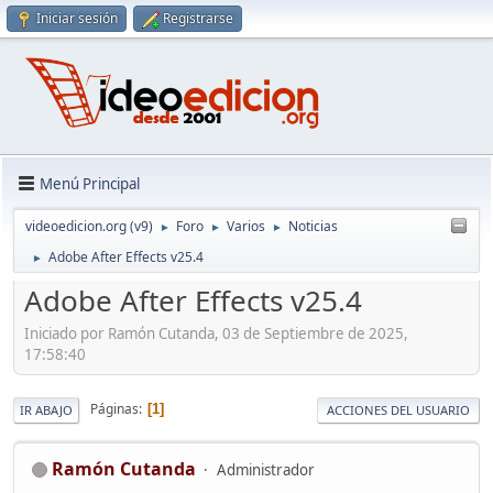
Iniciar sesión
Registrarse
Menú Principal
videoedicion.org (v9)
Foro
Varios
Noticias
►
►
►
Adobe After Effects v25.4
►
Adobe After Effects v25.4
Iniciado por Ramón Cutanda, 03 de Septiembre de 2025,
17:58:40
Páginas
1
IR ABAJO
ACCIONES DEL USUARIO
Ramón Cutanda
Administrador