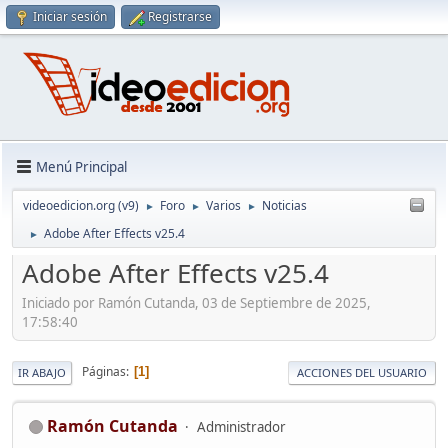
Iniciar sesión
Registrarse
Menú Principal
videoedicion.org (v9)
Foro
Varios
Noticias
►
►
►
Adobe After Effects v25.4
►
Adobe After Effects v25.4
Iniciado por Ramón Cutanda, 03 de Septiembre de 2025,
17:58:40
Páginas
1
IR ABAJO
ACCIONES DEL USUARIO
Ramón Cutanda
Administrador