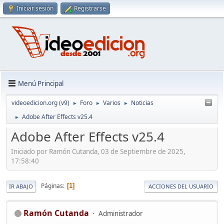
Iniciar sesión
Registrarse
Menú Principal
videoedicion.org (v9)
Foro
Varios
Noticias
►
►
►
Adobe After Effects v25.4
►
Adobe After Effects v25.4
Iniciado por Ramón Cutanda, 03 de Septiembre de 2025,
17:58:40
Páginas
1
IR ABAJO
ACCIONES DEL USUARIO
Ramón Cutanda
Administrador