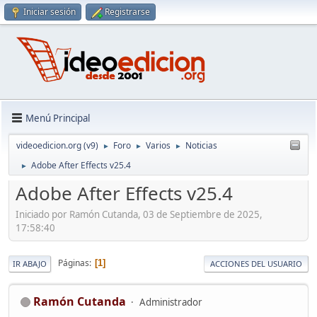
Iniciar sesión
Registrarse
Menú Principal
videoedicion.org (v9)
Foro
Varios
Noticias
►
►
►
Adobe After Effects v25.4
►
Adobe After Effects v25.4
Iniciado por Ramón Cutanda, 03 de Septiembre de 2025,
17:58:40
Páginas
1
IR ABAJO
ACCIONES DEL USUARIO
Ramón Cutanda
Administrador