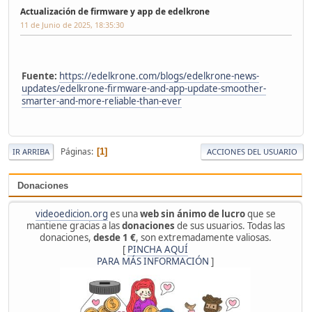
Actualización de firmware y app de edelkrone
11 de Junio de 2025, 18:35:30
Fuente:
https://edelkrone.com/blogs/edelkrone-news-
updates/edelkrone-firmware-and-app-update-smoother-
smarter-and-more-reliable-than-ever
Páginas
1
IR ARRIBA
ACCIONES DEL USUARIO
Donaciones
videoedicion.org
es una
web sin ánimo de lucro
que se
mantiene gracias a las
donaciones
de sus usuarios. Todas las
donaciones,
desde 1 €
, son extremadamente valiosas.
[
PINCHA AQUÍ
PARA MÁS INFORMACIÓN
]