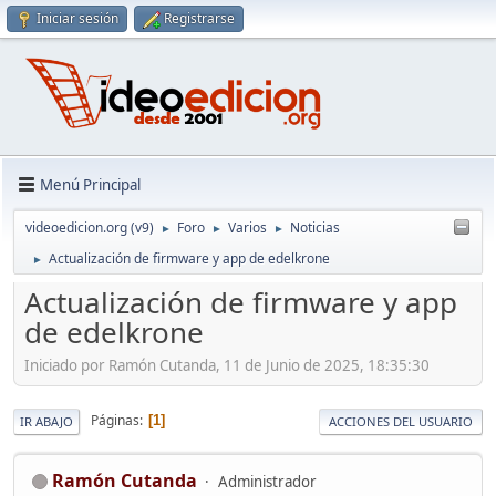
Iniciar sesión
Registrarse
Menú Principal
videoedicion.org (v9)
Foro
Varios
Noticias
►
►
►
Actualización de firmware y app de edelkrone
►
Actualización de firmware y app
de edelkrone
Iniciado por Ramón Cutanda, 11 de Junio de 2025, 18:35:30
Páginas
1
IR ABAJO
ACCIONES DEL USUARIO
Ramón Cutanda
Administrador