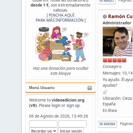
Páginas
IR ABAJO
desde 1 €
, son extremadamente
valiosas.
[
PINCHA AQUÍ
Ramón Cu
PARA MÁS INFORMACIÓN
]
Administrador
Consejero
Haz una donación para ocultar
Mensajes: 10,1
este bloque
Yo ayudo. Él ayu
ayudas?
Menú Usuario
Ubicación: Cieza 
Welcome to
videoedicion.org
España
(v9)
. Please
login
or
sign up
.
En línea
06 de Agosto de 2026, 13:49:26
Páginas
IR ARRIBA