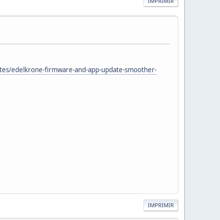
IMPRIMIR
tes/edelkrone-firmware-and-app-update-smoother-
IMPRIMIR