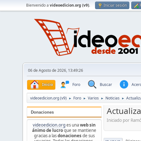
Bienvenido a
videoedicion.org (v9)
.
Iniciar sesión
06 de Agosto de 2026, 13:49:26
Inicio
Foro
Buscar
Acerc
videoedicion.org (v9)
Foro
Varios
Noticias
Actualiz
►
►
►
►
Actualiz
Donaciones
Iniciado por Ram
videoedicion.org
es una
web sin
ánimo de lucro
que se mantiene
gracias a las
donaciones
de sus
usuarios. Todas las donaciones,