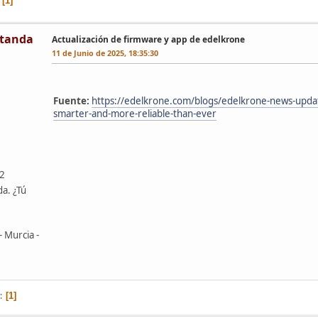
1
tanda
Actualización de firmware y app de edelkrone
11 de Junio de 2025, 18:35:30
Fuente:
https://edelkrone.com/blogs/edelkrone-news-upda
smarter-and-more-reliable-than-ever
42
da. ¿Tú
- Murcia -
1