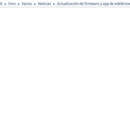
9)
Foro
Varios
Noticias
Actualización de firmware y app de edelkron
►
►
►
►