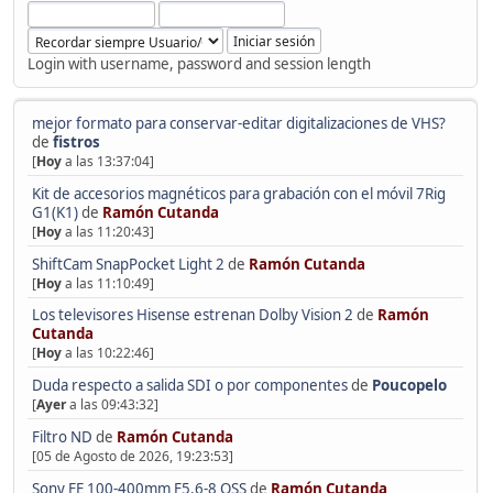
Login with username, password and session length
mejor formato para conservar-editar digitalizaciones de VHS?
de
fistros
[
Hoy
a las 13:37:04]
Kit de accesorios magnéticos para grabación con el móvil 7Rig
G1(K1)
de
Ramón Cutanda
[
Hoy
a las 11:20:43]
ShiftCam SnapPocket Light 2
de
Ramón Cutanda
[
Hoy
a las 11:10:49]
Los televisores Hisense estrenan Dolby Vision 2
de
Ramón
Cutanda
[
Hoy
a las 10:22:46]
Duda respecto a salida SDI o por componentes
de
Poucopelo
[
Ayer
a las 09:43:32]
Filtro ND
de
Ramón Cutanda
[05 de Agosto de 2026, 19:23:53]
Sony FE 100-400mm F5.6-8 OSS
de
Ramón Cutanda