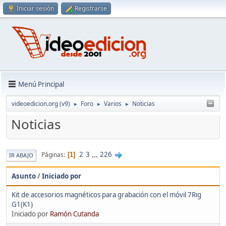
Iniciar sesión
Registrarse
Menú Principal
videoedicion.org (v9)
Foro
Varios
Noticias
►
►
►
Noticias
2
3
...
226
Páginas
1
IR ABAJO
Asunto
/
Iniciado por
Kit de accesorios magnéticos para grabación con el móvil 7Rig
G1(K1)
Iniciado por
Ramón Cutanda