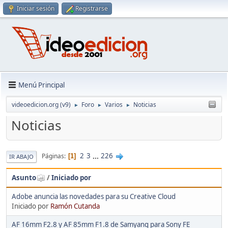
Iniciar sesión
Registrarse
Menú Principal
videoedicion.org (v9)
Foro
Varios
Noticias
►
►
►
Noticias
2
3
...
226
Páginas
1
IR ABAJO
Asunto
/
Iniciado por
Adobe anuncia las novedades para su Creative Cloud
Iniciado por
Ramón Cutanda
AF 16mm F2.8 y AF 85mm F1.8 de Samyang para Sony FE