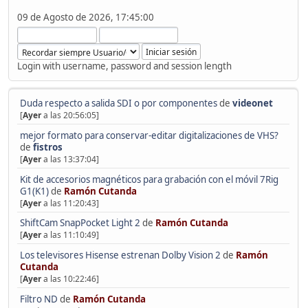
09 de Agosto de 2026, 17:45:00
Login with username, password and session length
Duda respecto a salida SDI o por componentes
de
videonet
[
Ayer
a las 20:56:05]
mejor formato para conservar-editar digitalizaciones de VHS?
de
fistros
[
Ayer
a las 13:37:04]
Kit de accesorios magnéticos para grabación con el móvil 7Rig
G1(K1)
de
Ramón Cutanda
[
Ayer
a las 11:20:43]
ShiftCam SnapPocket Light 2
de
Ramón Cutanda
[
Ayer
a las 11:10:49]
Los televisores Hisense estrenan Dolby Vision 2
de
Ramón
Cutanda
[
Ayer
a las 10:22:46]
Filtro ND
de
Ramón Cutanda