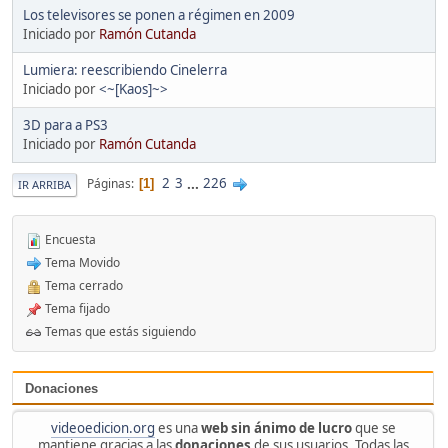
Los televisores se ponen a régimen en 2009
Iniciado por
Ramón Cutanda
Lumiera: reescribiendo Cinelerra
Iniciado por
<~[Kaos]~>
3D para a PS3
Iniciado por
Ramón Cutanda
2
3
...
226
Páginas
1
IR ARRIBA
Encuesta
Tema Movido
Tema cerrado
Tema fijado
Temas que estás siguiendo
Donaciones
videoedicion.org
es una
web sin ánimo de lucro
que se
mantiene gracias a las
donaciones
de sus usuarios. Todas las