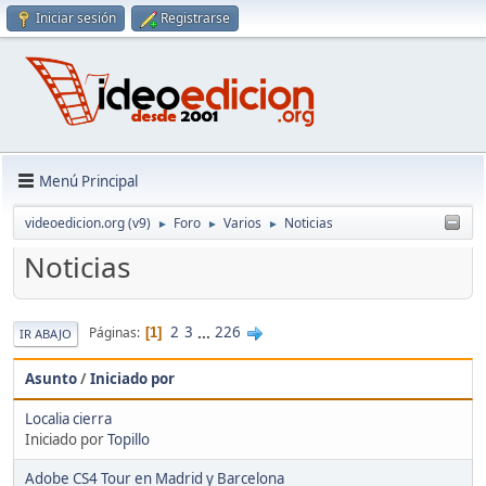
Iniciar sesión
Registrarse
Menú Principal
videoedicion.org (v9)
Foro
Varios
Noticias
►
►
►
Noticias
2
3
...
226
Páginas
1
IR ABAJO
Asunto
/
Iniciado por
Localia cierra
Iniciado por
Topillo
Adobe CS4 Tour en Madrid y Barcelona