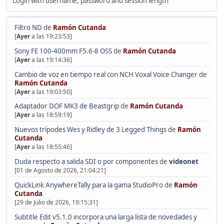
Login with username, password and session length
Filtro ND
de
Ramón Cutanda
[
Ayer
a las 19:23:53]
Sony FE 100-400mm F5.6-8 OSS
de
Ramón Cutanda
[
Ayer
a las 19:14:36]
Cambio de voz en tiempo real con NCH Voxal Voice Changer
de
Ramón Cutanda
[
Ayer
a las 19:03:50]
Adaptador DOF MK3 de Beastgrip
de
Ramón Cutanda
[
Ayer
a las 18:59:19]
Nuevos trípodes Wes y Ridley de 3 Legged Things
de
Ramón
Cutanda
[
Ayer
a las 18:55:46]
Duda respecto a salida SDI o por componentes
de
videonet
[01 de Agosto de 2026, 21:04:21]
QuickLink AnywhereTally para la gama StudioPro
de
Ramón
Cutanda
[29 de Julio de 2026, 19:15:31]
Subtitle Edit v5.1.0 incorpora una larga lista de novedades y