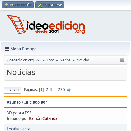
Iniciar sesión
Registrarse
Menú Principal
videoedicion.org (v9)
Foro
Varios
Noticias
►
►
►
Noticias
2
3
...
226
Páginas
1
IR ABAJO
Asunto
/
Iniciado por
3D para a PS3
Iniciado por
Ramón Cutanda
Localia cierra