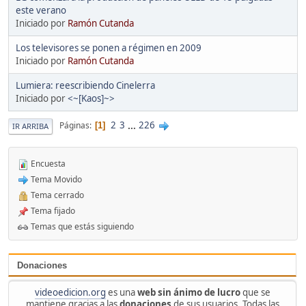
este verano
Iniciado por
Ramón Cutanda
Los televisores se ponen a régimen en 2009
Iniciado por
Ramón Cutanda
Lumiera: reescribiendo Cinelerra
Iniciado por
<~[Kaos]~>
2
3
...
226
Páginas
1
IR ARRIBA
Encuesta
Tema Movido
Tema cerrado
Tema fijado
Temas que estás siguiendo
Donaciones
videoedicion.org
es una
web sin ánimo de lucro
que se
mantiene gracias a las
donaciones
de sus usuarios. Todas las