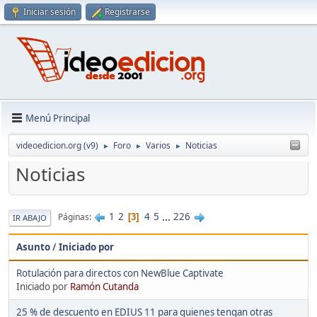
Iniciar sesión
Registrarse
Menú Principal
videoedicion.org (v9)
Foro
Varios
Noticias
►
►
►
Noticias
1
2
4
5
...
226
Páginas
3
IR ABAJO
Asunto
/
Iniciado por
Rotulación para directos con NewBlue Captivate
Iniciado por
Ramón Cutanda
25 % de descuento en EDIUS 11 para quienes tengan otras