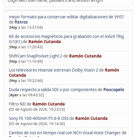
Login with username, password and session length
mejor formato para conservar-editar digitalizaciones de VHS?
de
fistros
[
Hoy
a las 13:37:04]
Kit de accesorios magnéticos para grabación con el móvil 7Rig
G1(K1)
de
Ramón Cutanda
[
Hoy
a las 11:20:43]
ShiftCam SnapPocket Light 2
de
Ramón Cutanda
[
Hoy
a las 11:10:49]
Los televisores Hisense estrenan Dolby Vision 2
de
Ramón
Cutanda
[
Hoy
a las 10:22:46]
Duda respecto a salida SDI o por componentes
de
Poucopelo
[
Ayer
a las 09:43:32]
Filtro ND
de
Ramón Cutanda
[05 de Agosto de 2026, 19:23:53]
Sony FE 100-400mm F5.6-8 OSS
de
Ramón Cutanda
[05 de Agosto de 2026, 19:14:36]
Cambio de voz en tiempo real con NCH Voxal Voice Changer
de