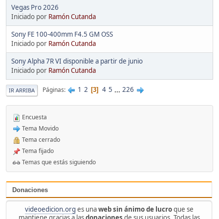
Vegas Pro 2026
Iniciado por
Ramón Cutanda
Sony FE 100-400mm F4.5 GM OSS
Iniciado por
Ramón Cutanda
Sony Alpha 7R VI disponible a partir de junio
Iniciado por
Ramón Cutanda
1
2
4
5
...
226
Páginas
3
IR ARRIBA
Encuesta
Tema Movido
Tema cerrado
Tema fijado
Temas que estás siguiendo
Donaciones
videoedicion.org
es una
web sin ánimo de lucro
que se
mantiene gracias a las
donaciones
de sus usuarios. Todas las