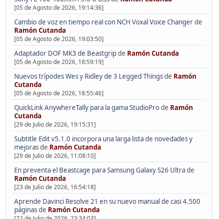
[05 de Agosto de 2026, 19:14:36]
Cambio de voz en tiempo real con NCH Voxal Voice Changer
de
Ramón Cutanda
[05 de Agosto de 2026, 19:03:50]
Adaptador DOF MK3 de Beastgrip
de
Ramón Cutanda
[05 de Agosto de 2026, 18:59:19]
Nuevos trípodes Wes y Ridley de 3 Legged Things
de
Ramón
Cutanda
[05 de Agosto de 2026, 18:55:46]
QuickLink AnywhereTally para la gama StudioPro
de
Ramón
Cutanda
[29 de Julio de 2026, 19:15:31]
Subtitle Edit v5.1.0 incorpora una larga lista de novedades y
mejoras
de
Ramón Cutanda
[29 de Julio de 2026, 11:08:10]
En preventa el Beastcage para Samsung Galaxy S26 Ultra
de
Ramón Cutanda
[23 de Julio de 2026, 16:54:18]
Aprende Davinci Resolve 21 en su nuevo manual de casi 4.500
páginas
de
Ramón Cutanda
[22 de Julio de 2026, 23:34:03]