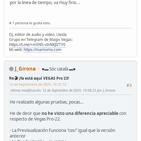
por la linea de tiempo, va muy fino...
A 1 persona le gusta esto.
Dj, editor de audio y video. Lleida
Grupo en Telegram de Magix Vegas:
https://t.me/+mSN5-vIsNKJlZTY0
Mi web:
https://mamomo.com
J_Girona
■▬ Sóc català ▬■
Re:🎬 ¡Ya está aquí VEGAS Pro 23!
12 de Septiembre de 2025, 16:52:12
#3
Ultima modificación
: 12 de Septiembre de 2025, 19:08:23 por J_Girona
He realizado algunas pruebas, pocas...
He de decir que
no he visto una diferencia apreciable
con
respecto de Vegas Pro-22.
- La Previsualización Funciona
"casi"
igual que la versión
anterior