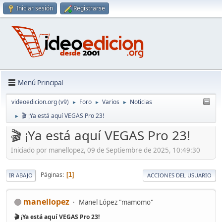
Iniciar sesión
Registrarse
Menú Principal
videoedicion.org (v9)
Foro
Varios
Noticias
►
►
►
🎬 ¡Ya está aquí VEGAS Pro 23!
►
🎬 ¡Ya está aquí VEGAS Pro 23!
Iniciado por manellopez, 09 de Septiembre de 2025, 10:49:30
Páginas
1
IR ABAJO
ACCIONES DEL USUARIO
manellopez
Manel López "mamomo"
🎬 ¡Ya está aquí VEGAS Pro 23!