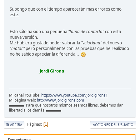
.
Supongo que con el tiempo aparecerán mas errores como
este.
Esto sólo ha sido una pequeña
"toma de contacto"
con esta
nueva versión.
Me hubiera gustado poder valorar la
"velocidad"
del nuevo
"motor"
pero personalmente con las pruebas que he realizado
no he sabido apreciar la diferencia...
Jordi Girona
Mi canal YouTube:
https://www.youtube.com/jordigirona1
Mi página Web:
http://www.jordigirona.com
▬▬▬▬ Para que nosotros mismos seamos libres, debemos dar
libertad a los demás ▬▬▬▬
Páginas
1
IR ARRIBA
ACCIONES DEL USUARIO
Donaciones