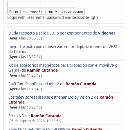
Login with username, password and session length
Duda respecto a salida SDI o por componentes
de
videonet
[
Ayer
a las 20:56:05]
mejor formato para conservar-editar digitalizaciones de VHS?
de
fistros
[
Ayer
a las 13:37:04]
Kit de accesorios magnéticos para grabación con el móvil 7Rig
G1(K1)
de
Ramón Cutanda
[
Ayer
a las 11:20:43]
ShiftCam SnapPocket Light 2
de
Ramón Cutanda
[
Ayer
a las 11:10:49]
Los televisores Hisense estrenan Dolby Vision 2
de
Ramón
Cutanda
[
Ayer
a las 10:22:46]
Filtro ND
de
Ramón Cutanda
[05 de Agosto de 2026, 19:23:53]
Sony FE 100-400mm F5.6-8 OSS
de
Ramón Cutanda