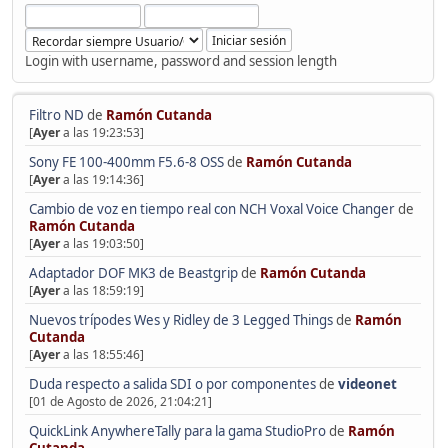
Login with username, password and session length
Filtro ND
de
Ramón Cutanda
[
Ayer
a las 19:23:53]
Sony FE 100-400mm F5.6-8 OSS
de
Ramón Cutanda
[
Ayer
a las 19:14:36]
Cambio de voz en tiempo real con NCH Voxal Voice Changer
de
Ramón Cutanda
[
Ayer
a las 19:03:50]
Adaptador DOF MK3 de Beastgrip
de
Ramón Cutanda
[
Ayer
a las 18:59:19]
Nuevos trípodes Wes y Ridley de 3 Legged Things
de
Ramón
Cutanda
[
Ayer
a las 18:55:46]
Duda respecto a salida SDI o por componentes
de
videonet
[01 de Agosto de 2026, 21:04:21]
QuickLink AnywhereTally para la gama StudioPro
de
Ramón
Cutanda