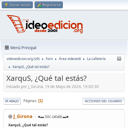
Iniciar sesión
Registrarse
Menú Principal
videoedicion.org (v9)
Foro
Área videoedi
La cafetería
►
►
►
XarquS, ¿Qué tal estás?
►
XarquS, ¿Qué tal estás?
Iniciado por J_Girona, 19 de Mayo de 2024, 19:00:30
Páginas
1
IR ABAJO
ACCIONES DEL USUARIO
J_Girona
■▬ Sóc català ▬■
XarquS, ¿Qué tal estás?