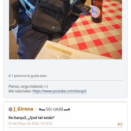
A 1 persona le gusta esto.
Pienso, ergo molesto >-(
Mis tutoriales:
https://www.youtube.com/XarquS
J_Girona
■▬ Sóc català ▬■
Re:XarquS, ¿Qué tal estás?
27 de Mayo de 2026, 14:16:51
#2