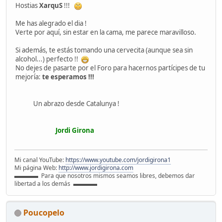
Hostias
XarquS
!!!
Me has alegrado el dia !
Verte por aquí, sin estar en la cama, me parece maravilloso.
Si además, te estás tomando una cervecita (aunque sea sin
alcohol...) perfecto !!
No dejes de pasarte por el Foro para hacernos partícipes de tu
mejoría:
te esperamos !!!
Un abrazo desde Catalunya !
Jordi Girona
Mi canal YouTube:
https://www.youtube.com/jordigirona1
Mi página Web:
http://www.jordigirona.com
▬▬▬▬ Para que nosotros mismos seamos libres, debemos dar
libertad a los demás ▬▬▬▬
Poucopelo