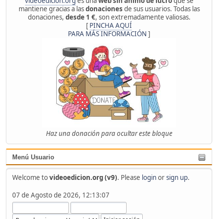
videoedicion.org
es una
web sin ánimo de lucro
que se
mantiene gracias a las
donaciones
de sus usuarios. Todas las
donaciones,
desde 1 €
, son extremadamente valiosas.
[
PINCHA AQUÍ
PARA MÁS INFORMACIÓN
]
Haz una donación para ocultar este bloque
Menú Usuario
Welcome to
videoedicion.org (v9)
. Please
login
or
sign up
.
07 de Agosto de 2026, 12:13:07