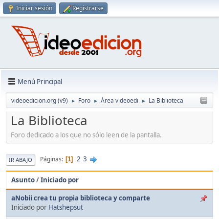
Iniciar sesión
Registrarse
Menú Principal
videoedicion.org (v9)
Foro
Área videoedi
La Biblioteca
►
►
►
La Biblioteca
Foro dedicado a los que no sólo leen de la pantalla.
2
3
Páginas
1
IR ABAJO
Asunto
/
Iniciado por
aNobii crea tu propia biblioteca y comparte
Iniciado por
Hatshepsut