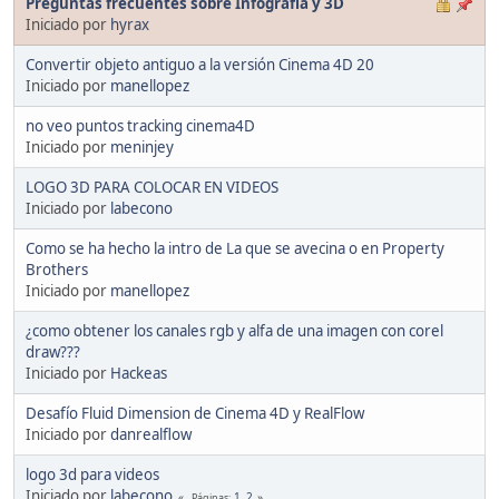
Preguntas frecuentes sobre Infografía y 3D
Iniciado por
hyrax
Convertir objeto antiguo a la versión Cinema 4D 20
Iniciado por
manellopez
no veo puntos tracking cinema4D
Iniciado por
meninjey
LOGO 3D PARA COLOCAR EN VIDEOS
Iniciado por
labecono
Como se ha hecho la intro de La que se avecina o en Property
Brothers
Iniciado por
manellopez
¿como obtener los canales rgb y alfa de una imagen con corel
draw???
Iniciado por
Hackeas
Desafío Fluid Dimension de Cinema 4D y RealFlow
Iniciado por
danrealflow
logo 3d para videos
Iniciado por
labecono
1
2
Páginas