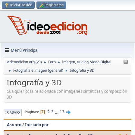
Iniciar sesión
Registrarse
Menú Principal
videoedicion.org (v9)
Foro
Imagen, Audio y Vídeo Digital
►
►
Fotografía e imagen (general)
Infografía y 3D
►
►
Infografía y 3D
Cualquier cosa relacionada con imágenes sintéticas y composición
3D
2
3
...
13
Páginas
1
IR ABAJO
Asunto
/
Iniciado por