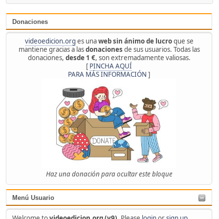
Donaciones
videoedicion.org
es una
web sin ánimo de lucro
que se
mantiene gracias a las
donaciones
de sus usuarios. Todas las
donaciones,
desde 1 €
, son extremadamente valiosas.
[
PINCHA AQUÍ
PARA MÁS INFORMACIÓN
]
Haz una donación para ocultar este bloque
Menú Usuario
Welcome to
videoedicion.org (v9)
. Please
login
or
sign up
.