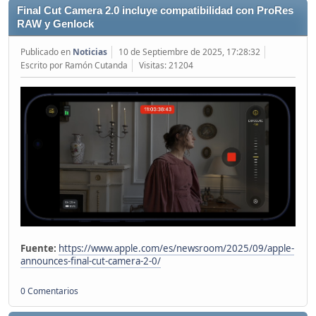
Final Cut Camera 2.0 incluye compatibilidad con ProRes
RAW y Genlock
Publicado en
Noticias
10 de Septiembre de 2025, 17:28:32
Escrito por Ramón Cutanda
Visitas: 21204
Fuente:
https://www.apple.com/es/newsroom/2025/09/apple-
announces-final-cut-camera-2-0/
0 Comentarios