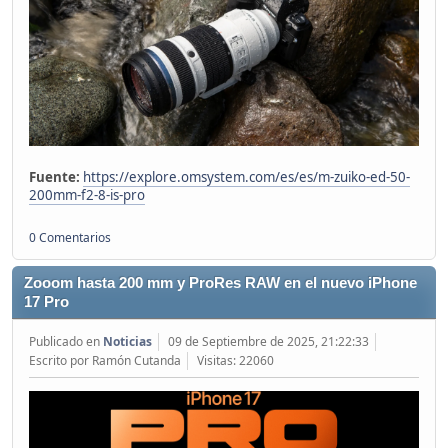
Fuente:
https://explore.omsystem.com/es/es/m-zuiko-ed-50-
200mm-f2-8-is-pro
0 Comentarios
Zooom hasta 200 mm y ProRes RAW en el nuevo iPhone
17 Pro
Publicado en
Noticias
09 de Septiembre de 2025, 21:22:33
Escrito por Ramón Cutanda
Visitas: 22060