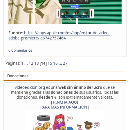
Fuente:
https://apps.apple.com/es/app/editor-de-video-
adobe-premiere/id6742757464
0 Comentarios
Páginas:
1
...
12
13
[
14
]
15
16
...
27
Donaciones
videoedicion.org
es una
web sin ánimo de lucro
que se
mantiene gracias a las
donaciones
de sus usuarios. Todas las
donaciones,
desde 1 €
, son extremadamente valiosas.
[
PINCHA AQUÍ
PARA MÁS INFORMACIÓN
]