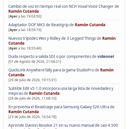
Cambio de voz en tiempo real con NCH Voxal Voice Changer
de
Ramón Cutanda
[
Ayer
a las 19:03:50]
Adaptador DOF MK3 de Beastgrip
de
Ramón Cutanda
[
Ayer
a las 18:59:19]
Nuevos trípodes Wes y Ridley de 3 Legged Things
de
Ramón
Cutanda
[
Ayer
a las 18:55:46]
Duda respecto a salida SDI o por componentes
de
videonet
[01 de Agosto de 2026, 21:04:21]
QuickLink AnywhereTally para la gama StudioPro
de
Ramón
Cutanda
[29 de Julio de 2026, 19:15:31]
Subtitle Edit v5.1.0 incorpora una larga lista de novedades y
mejoras
de
Ramón Cutanda
[29 de Julio de 2026, 11:08:10]
En preventa el Beastcage para Samsung Galaxy S26 Ultra
de
Ramón Cutanda
[23 de Julio de 2026, 16:54:18]
Aprende Davinci Resolve 21 en su nuevo manual de casi 4.500