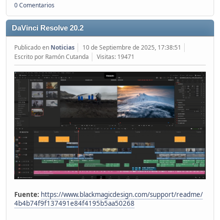
0 Comentarios
DaVinci Resolve 20.2
Publicado en
Noticias
10 de Septiembre de 2025, 17:38:51
Escrito por Ramón Cutanda
Visitas: 19471
Fuente:
https://www.blackmagicdesign.com/support/readme/
4b4b74f9f137491e84f4195b5aa50268