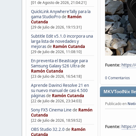
[01 de Agosto de 2026, 21:04:21]
QuickLink AnywhereTally para la
gama StudioPro
de
Ramón
Cutanda
[29 de Julio de 2026, 19:15:31]
Subtitle Edit v5.1.0 incorpora una
larga lista de novedades y
mejoras
de
Ramón Cutanda
[29 de Julio de 2026, 11:08:10]
En preventa el Beastcage para
Fuente:
https:/
Samsung Galaxy S26 Ultra
de
Ramón Cutanda
[23 de Julio de 2026, 16:54:18]
0 Comentarios
Aprende Davinci Resolve 21 en
su nuevo manual de casi 4.500
MKVToolNix lle
páginas
de
Ramón Cutanda
[22 de Julio de 2026, 23:34:03]
Publicado en
Noti
Sony FX5 Cinema Line
de
Ramón
Cutanda
[22 de Julio de 2026, 18:59:52]
Fuente:
https:/
OBS Studio 32.2.0
de
Ramón
Cutanda