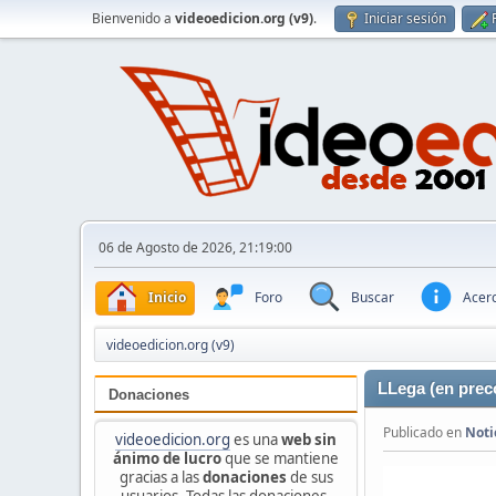
Bienvenido a
videoedicion.org (v9)
.
Iniciar sesión
06 de Agosto de 2026, 21:19:00
Inicio
Foro
Buscar
Acerc
videoedicion.org (v9)
LLega (en prec
Donaciones
Publicado en
Noti
videoedicion.org
es una
web sin
ánimo de lucro
que se mantiene
gracias a las
donaciones
de sus
usuarios. Todas las donaciones,