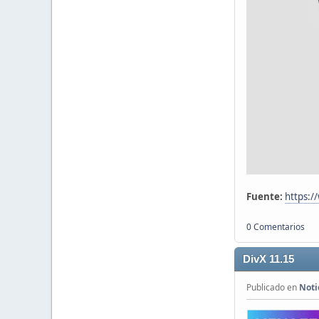
Fuente:
https:/
0 Comentarios
DivX 11.15
Publicado en
Noti