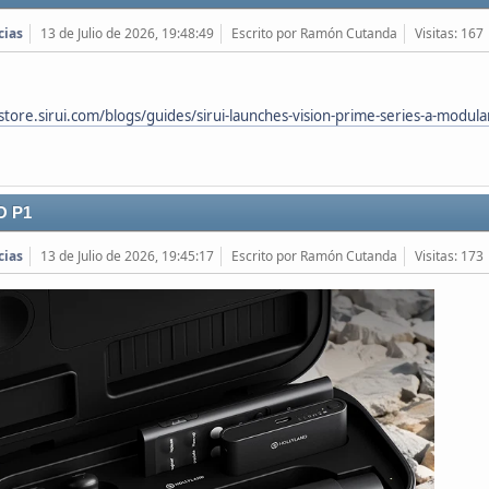
cias
13 de Julio de 2026, 19:48:49
Escrito por Ramón Cutanda
Visitas: 167
store.sirui.com/blogs/guides/sirui-launches-vision-prime-series-a-modular-
O P1
cias
13 de Julio de 2026, 19:45:17
Escrito por Ramón Cutanda
Visitas: 173