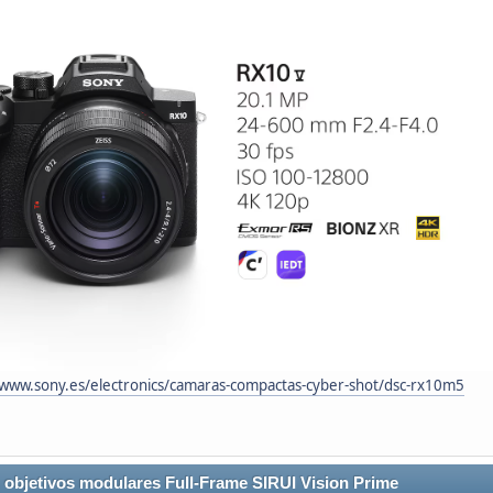
/www.sony.es/electronics/camaras-compactas-cyber-shot/dsc-rx10m5
objetivos modulares Full-Frame SIRUI Vision Prime