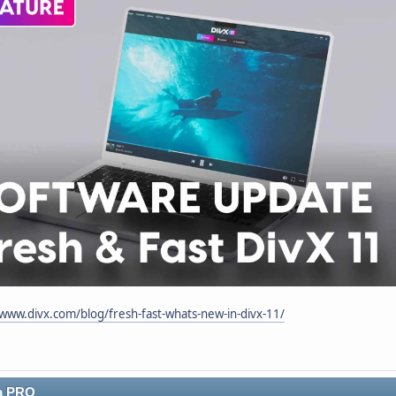
/www.divx.com/blog/fresh-fast-whats-new-in-divx-11/
a PRO