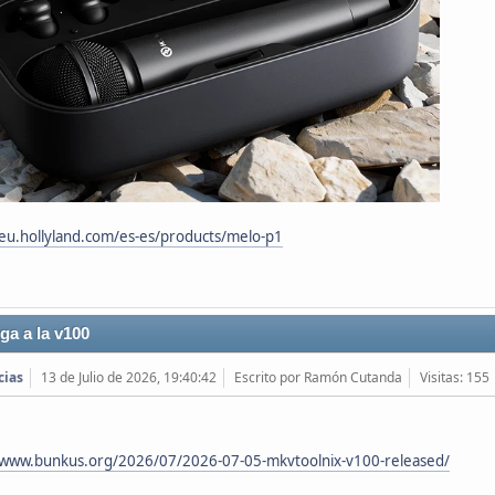
/eu.hollyland.com/es-es/products/melo-p1
ga a la v100
cias
13 de Julio de 2026, 19:40:42
Escrito por Ramón Cutanda
Visitas: 155
/www.bunkus.org/2026/07/2026-07-05-mkvtoolnix-v100-released/