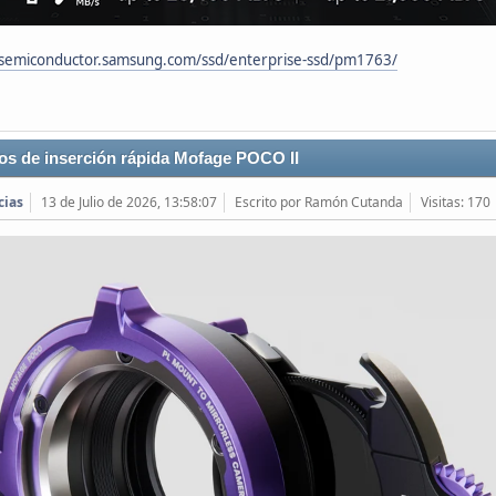
/semiconductor.samsung.com/ssd/enterprise-ssd/pm1763/
ros de inserción rápida Mofage POCO II
cias
13 de Julio de 2026, 13:58:07
Escrito por Ramón Cutanda
Visitas: 170