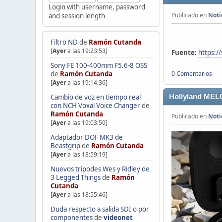
Login with username, password
Publicado en
Noti
and session length
Filtro ND
de
Ramón Cutanda
[
Ayer
a las 19:23:53]
Fuente:
https://
Sony FE 100-400mm F5.6-8 OSS
0 Comentarios
de
Ramón Cutanda
[
Ayer
a las 19:14:36]
Hollyland MEL
Cambio de voz en tiempo real
con NCH Voxal Voice Changer
de
Ramón Cutanda
Publicado en
Noti
[
Ayer
a las 19:03:50]
Adaptador DOF MK3 de
Beastgrip
de
Ramón Cutanda
[
Ayer
a las 18:59:19]
Nuevos trípodes Wes y Ridley de
3 Legged Things
de
Ramón
Cutanda
[
Ayer
a las 18:55:46]
Duda respecto a salida SDI o por
componentes
de
videonet