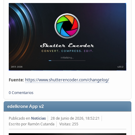
Fuente:
https://www.shutterencoder.com/changelog/
0 Comentarios
edelkrone App v2
Publicado en
Noticias
28 de Junio de 2026, 18:52:21
Escrito por Ramón Cutanda
Visitas: 255