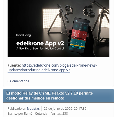
Fuente:
https://edelkrone.com/blogs/edelkrone-news-
updates/introducing-edelkrone-app-v2
0 Comentarios
El modo Relay de CYME Peakto v2.7.10 permite
gestionar tus medios en remoto
Publicado en
Noticias
26 de Junio de 2026, 20:17:35
Escrito por Ramón Cutanda
Visitas: 258