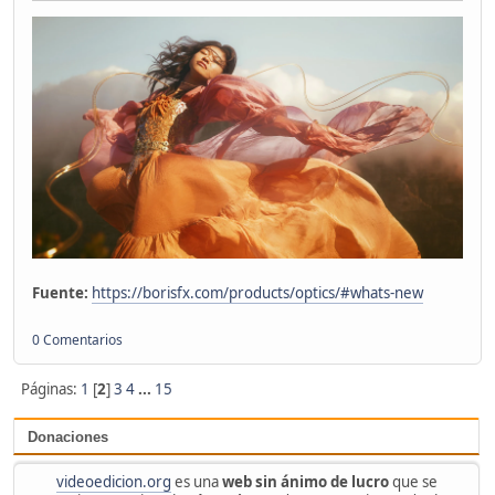
Fuente:
https://borisfx.com/products/optics/#whats-new
0 Comentarios
Páginas:
1
[
2
]
3
4
...
15
Donaciones
videoedicion.org
es una
web sin ánimo de lucro
que se