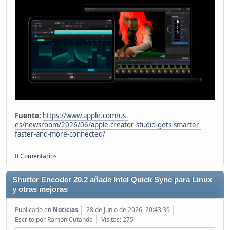
Fuente:
https://www.apple.com/us-
es/newsroom/2026/06/apple-creator-studio-gets-smarter-
faster-and-more-connected/
0 Comentarios
Shutter Encoder 20.2 añade Intel Quick Sync para Linux
y otras mejoras
Publicado en
Noticias
28 de Junio de 2026, 20:43:39
Escrito por Ramón Cutanda
Visitas: 275