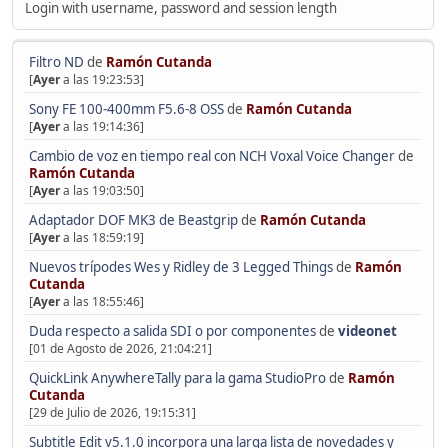
Login with username, password and session length
Filtro ND
de
Ramón Cutanda
[
Ayer
a las 19:23:53]
Sony FE 100-400mm F5.6-8 OSS
de
Ramón Cutanda
[
Ayer
a las 19:14:36]
Cambio de voz en tiempo real con NCH Voxal Voice Changer
de
Ramón Cutanda
[
Ayer
a las 19:03:50]
Adaptador DOF MK3 de Beastgrip
de
Ramón Cutanda
[
Ayer
a las 18:59:19]
Nuevos trípodes Wes y Ridley de 3 Legged Things
de
Ramón
Cutanda
[
Ayer
a las 18:55:46]
Duda respecto a salida SDI o por componentes
de
videonet
[01 de Agosto de 2026, 21:04:21]
QuickLink AnywhereTally para la gama StudioPro
de
Ramón
Cutanda
[29 de Julio de 2026, 19:15:31]
Subtitle Edit v5.1.0 incorpora una larga lista de novedades y