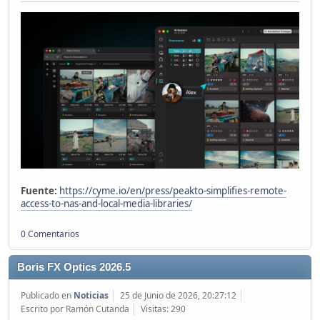
Fuente:
https://cyme.io/en/press/peakto-simplifies-remote-
access-to-nas-and-local-media-libraries/
0 Comentarios
Boris FX Optics 2026.5
Publicado en
Noticias
25 de Junio de 2026, 20:27:12
Escrito por Ramón Cutanda
Visitas: 290