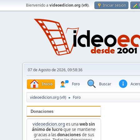
Bienvenido a
videoedicion.org (v9)
.
Iniciar sesión
07 de Agosto de 2026, 09:58:36
Inicio
Foro
Buscar
Acerc
videoedicion.org (v9)
Foro
►
Donaciones
videoedicion.org
es una
web sin
ánimo de lucro
que se mantiene
gracias a las
donaciones
de sus
usuarios. Todas las donaciones,