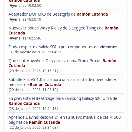
Ramón Cutanda
[
Ayer
a las 19:03:50]
Adaptador DOF MK3 de Beastgrip
de
Ramón Cutanda
[
Ayer
a las 18:59:19]
Nuevos trípodes Wes y Ridley de 3 Legged Things
de
Ramón
Cutanda
[
Ayer
a las 18:55:46]
Duda respecto a salida SDI o por componentes
de
videonet
[01 de Agosto de 2026, 21:04:21]
QuickLink AnywhereTally para la gama StudioPro
de
Ramón
Cutanda
[29 de Julio de 2026, 19:15:31]
Subtitle Edit v5.1.0 incorpora una larga lista de novedades y
mejoras
de
Ramón Cutanda
[29 de Julio de 2026, 11:08:10]
En preventa el Beastcage para Samsung Galaxy S26 Ultra
de
Ramón Cutanda
[23 de Julio de 2026, 16:54:18]
Aprende Davinci Resolve 21 en su nuevo manual de casi 4.500
páginas
de
Ramón Cutanda
[22 de Julio de 2026, 23:34:03]