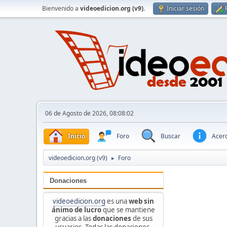
Bienvenido a
videoedicion.org (v9)
.
Iniciar sesión
06 de Agosto de 2026, 08:08:02
Inicio
Foro
Buscar
Acerc
videoedicion.org (v9)
Foro
►
Donaciones
videoedicion.org
es una
web sin
ánimo de lucro
que se mantiene
gracias a las
donaciones
de sus
usuarios. Todas las donaciones,