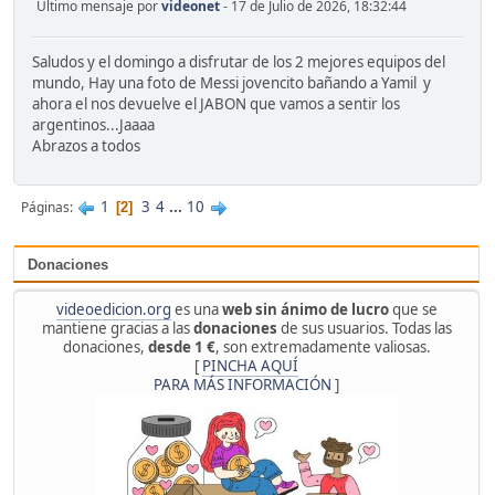
Último mensaje por
videonet
- 17 de Julio de 2026, 18:32:44
Saludos y el domingo a disfrutar de los 2 mejores equipos del
mundo, Hay una foto de Messi jovencito bañando a Yamil y
ahora el nos devuelve el JABON que vamos a sentir los
argentinos...Jaaaa
Abrazos a todos
1
3
4
...
10
Páginas
2
Donaciones
videoedicion.org
es una
web sin ánimo de lucro
que se
mantiene gracias a las
donaciones
de sus usuarios. Todas las
donaciones,
desde 1 €
, son extremadamente valiosas.
[
PINCHA AQUÍ
PARA MÁS INFORMACIÓN
]