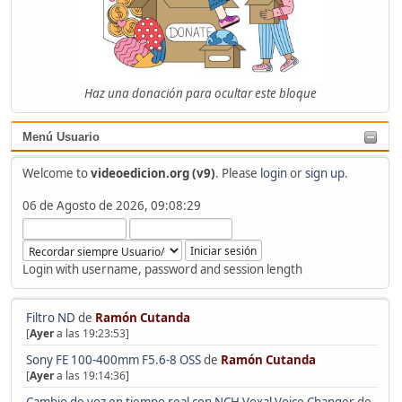
Haz una donación para ocultar este bloque
Menú Usuario
Welcome to
videoedicion.org (v9)
. Please
login
or
sign up
.
06 de Agosto de 2026, 09:08:29
Login with username, password and session length
Filtro ND
de
Ramón Cutanda
[
Ayer
a las 19:23:53]
Sony FE 100-400mm F5.6-8 OSS
de
Ramón Cutanda
[
Ayer
a las 19:14:36]
Cambio de voz en tiempo real con NCH Voxal Voice Changer
de