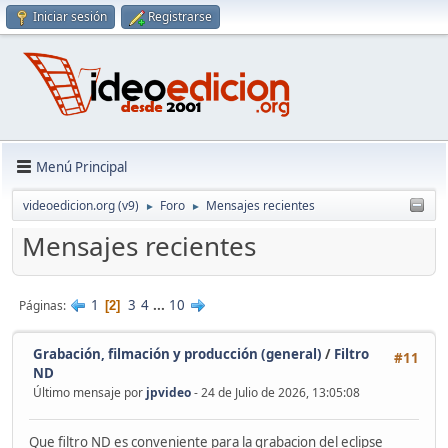
Iniciar sesión
Registrarse
Menú Principal
videoedicion.org (v9)
Foro
Mensajes recientes
►
►
Mensajes recientes
1
3
4
...
10
Páginas
2
Grabación, filmación y producción (general)
/
Filtro
#11
ND
Último mensaje por
jpvideo
- 24 de Julio de 2026, 13:05:08
Que filtro ND es conveniente para la grabacion del eclipse