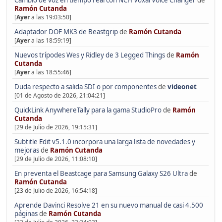
Ramón Cutanda
[
Ayer
a las 19:03:50]
Adaptador DOF MK3 de Beastgrip
de
Ramón Cutanda
[
Ayer
a las 18:59:19]
Nuevos trípodes Wes y Ridley de 3 Legged Things
de
Ramón
Cutanda
[
Ayer
a las 18:55:46]
Duda respecto a salida SDI o por componentes
de
videonet
[01 de Agosto de 2026, 21:04:21]
QuickLink AnywhereTally para la gama StudioPro
de
Ramón
Cutanda
[29 de Julio de 2026, 19:15:31]
Subtitle Edit v5.1.0 incorpora una larga lista de novedades y
mejoras
de
Ramón Cutanda
[29 de Julio de 2026, 11:08:10]
En preventa el Beastcage para Samsung Galaxy S26 Ultra
de
Ramón Cutanda
[23 de Julio de 2026, 16:54:18]
Aprende Davinci Resolve 21 en su nuevo manual de casi 4.500
páginas
de
Ramón Cutanda