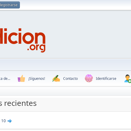
Registrarse
a de...
¡Síguenos!
Contacto
Identificarse
 recientes
.
10