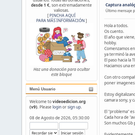
Captura analógi
desde 1 €
, son extremadamente
valiosas.
Último mensaje 
[
PINCHA AQUÍ
PARA MÁS INFORMACIÓN
]
Hola a todos.
Os cuento.
El año que viene
hobby.
Comenzamos en el
ya terminó la av
El paso hacia la 
Haciamos una emi
Haz una donación para ocultar
este bloque
Con otro compañ
poner imagenes 
Menú Usuario
Estoy digitalizan
camara sony, y c
Welcome to
videoedicion.org
(v9)
. Please
login
or
sign up
.
El "problema" es
Cada hora de "av
08 de Agosto de 2026, 05:30:00
Son muchos Gb pa
Evidentemente, l