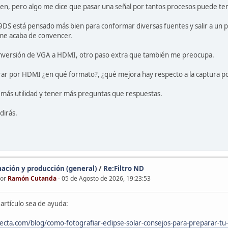
ien, pero algo me dice que pasar una señal por tantos procesos puede te
9DS está pensado más bien para conformar diversas fuentes y salir a un 
me acaba de convencer.
onversión de VGA a HDMI, otro paso extra que también me preocupa.
rar por HDMI ¿en qué formato?, ¿qué mejora hay respecto a la captura po
 más utilidad y tener más preguntas que respuestas.
dirás.
mación y producción (general)
/
Re:Filtro ND
por
Ramón Cutanda
- 05 de Agosto de 2026, 19:23:53
artículo sea de ayuda:
ecta.com/blog/como-fotografiar-eclipse-solar-consejos-para-preparar-tu