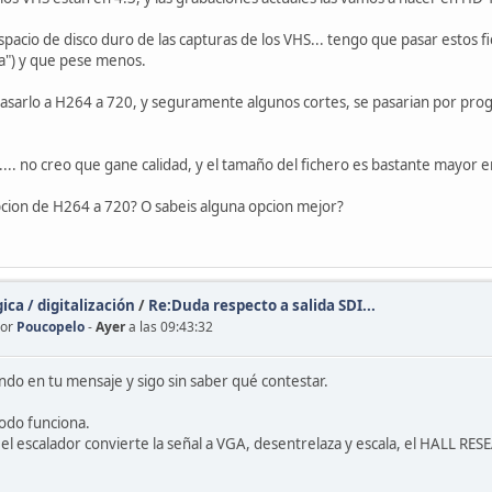
pacio de disco duro de las capturas de los VHS... tengo que pasar estos fi
a") y que pese menos.
sarlo a H264 a 720, y seguramente algunos cortes, se pasarian por prog
0.... no creo que gane calidad, y el tamaño del fichero es bastante mayor 
pcion de H264 a 720? O sabeis alguna opcion mejor?
ca / digitalización
/
Re:Duda respecto a salida SDI...
por
Poucopelo
-
Ayer
a las 09:43:32
ndo en tu mensaje y sigo sin saber qué contestar.
todo funciona.
a, el escalador convierte la señal a VGA, desentrelaza y escala, el HALL R