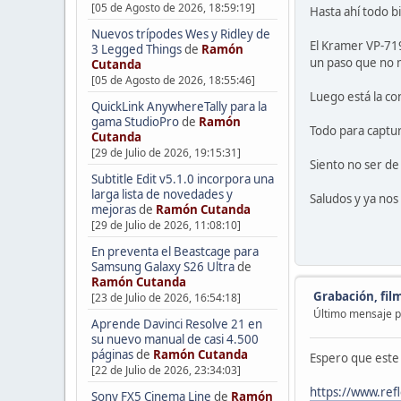
[05 de Agosto de 2026, 18:59:19]
Hasta ahí todo b
Nuevos trípodes Wes y Ridley de
El Kramer VP-71
3 Legged Things
de
Ramón
un paso que no 
Cutanda
[05 de Agosto de 2026, 18:55:46]
Luego está la c
QuickLink AnywhereTally para la
gama StudioPro
de
Ramón
Todo para captu
Cutanda
[29 de Julio de 2026, 19:15:31]
Siento no ser de
Subtitle Edit v5.1.0 incorpora una
larga lista de novedades y
Saludos y ya nos 
mejoras
de
Ramón Cutanda
[29 de Julio de 2026, 11:08:10]
En preventa el Beastcage para
Samsung Galaxy S26 Ultra
de
Ramón Cutanda
Grabación, fil
[23 de Julio de 2026, 16:54:18]
Último mensaje 
Aprende Davinci Resolve 21 en
su nuevo manual de casi 4.500
páginas
de
Ramón Cutanda
Espero que este 
[22 de Julio de 2026, 23:34:03]
https://www.refl
Sony FX5 Cinema Line
de
Ramón