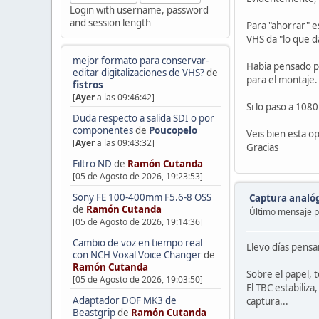
Login with username, password
and session length
Para "ahorrar" es
VHS da "lo que d
mejor formato para conservar-
Habia pensado pa
editar digitalizaciones de VHS?
de
para el montaje.
fistros
[
Ayer
a las 09:46:42]
Si lo paso a 108
Duda respecto a salida SDI o por
componentes
de
Poucopelo
Veis bien esta o
[
Ayer
a las 09:43:32]
Gracias
Filtro ND
de
Ramón Cutanda
[05 de Agosto de 2026, 19:23:53]
Sony FE 100-400mm F5.6-8 OSS
Captura analógi
de
Ramón Cutanda
Último mensaje 
[05 de Agosto de 2026, 19:14:36]
Cambio de voz en tiempo real
Llevo días pensa
con NCH Voxal Voice Changer
de
Ramón Cutanda
Sobre el papel, 
[05 de Agosto de 2026, 19:03:50]
El TBC estabiliz
Adaptador DOF MK3 de
captura...
Beastgrip
de
Ramón Cutanda