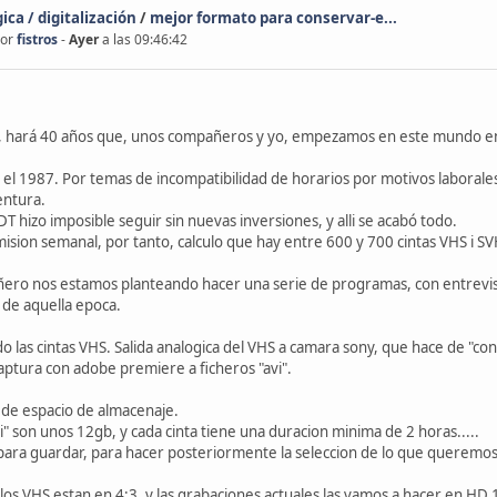
ca / digitalización
/
mejor formato para conservar-e...
por
fistros
-
Ayer
a las 09:46:42
, hará 40 años que, unos compañeros y yo, empezamos en este mundo en u
 1987. Por temas de incompatibilidad de horarios por motivos laborales, y
entura.
TDT hizo imposible seguir sin nuevas inversiones, y alli se acabó todo.
sion semanal, por tanto, calculo que hay entre 600 y 700 cintas VHS i SV
ero nos estamos planteando hacer una serie de programas, con entrevist
de aquella epoca.
do las cintas VHS. Salida analogica del VHS a camara sony, que hace de "conv
aptura con adobe premiere a ficheros "avi".
 de espacio de almacenaje.
i" son unos 12gb, y cada cinta tiene una duracion minima de 2 horas.....
ra guardar, para hacer posteriormente la seleccion de lo que queremos u
os VHS estan en 4:3, y las grabaciones actuales las vamos a hacer en HD 