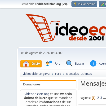
Bienvenido a
videoedicion.org (v9)
.
Iniciar sesión
08 de Agosto de 2026, 05:30:00
Inicio
Foro
Buscar
Acerc
videoedicion.org (v9)
Foro
Mensajes recientes
►
►
Mensajes
Donaciones
videoedicion.org
es una
web sin
2
3
..
Páginas
ánimo de lucro
que se mantiene
1
gracias a las
donaciones
de sus
usuarios. Todas las donaciones,