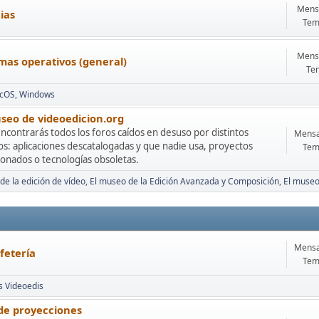
Mensa
ias
Tem
Mensa
mas operativos (general)
Te
cOS
Windows
seo de videoedicion.org
ncontrarás todos los foros caídos en desuso por distintos
Mensa
s: aplicaciones descatalogadas y que nadie usa, proyectos
Tem
onados o tecnologías obsoletas.
de la edición de vídeo
El museo de la Edición Avanzada y Composición
El museo
Mensa
fetería
Tem
s Videoedis
 de proyecciones