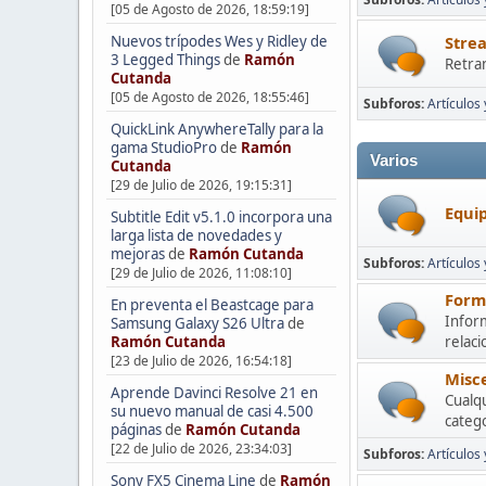
[05 de Agosto de 2026, 18:59:19]
Nuevos trípodes Wes y Ridley de
Stre
3 Legged Things
de
Ramón
Retra
Cutanda
[05 de Agosto de 2026, 18:55:46]
Subforos
Artículos
QuickLink AnywhereTally para la
gama StudioPro
de
Ramón
Varios
Cutanda
[29 de Julio de 2026, 19:15:31]
Equip
Subtitle Edit v5.1.0 incorpora una
larga lista de novedades y
mejoras
de
Ramón Cutanda
Subforos
Artículos
[29 de Julio de 2026, 11:08:10]
Form
En preventa el Beastcage para
Inform
Samsung Galaxy S26 Ultra
de
Ramón Cutanda
relac
[23 de Julio de 2026, 16:54:18]
Misc
Aprende Davinci Resolve 21 en
Cualqu
su nuevo manual de casi 4.500
categ
páginas
de
Ramón Cutanda
[22 de Julio de 2026, 23:34:03]
Subforos
Artículos 
Sony FX5 Cinema Line
de
Ramón