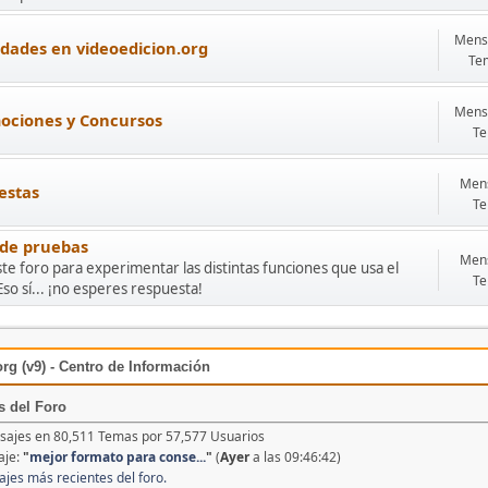
Mensa
dades en videoedicion.org
Te
Mensa
ociones y Concursos
Te
Mens
estas
Te
 de pruebas
Mens
te foro para experimentar las distintas funciones que usa el
Te
Eso sí... ¡no esperes respuesta!
rg (v9) - Centro de Información
s del Foro
ajes en 80,511 Temas por 57,577 Usuarios
aje:
"
mejor formato para conse...
"
(
Ayer
a las 09:46:42)
ajes más recientes del foro.