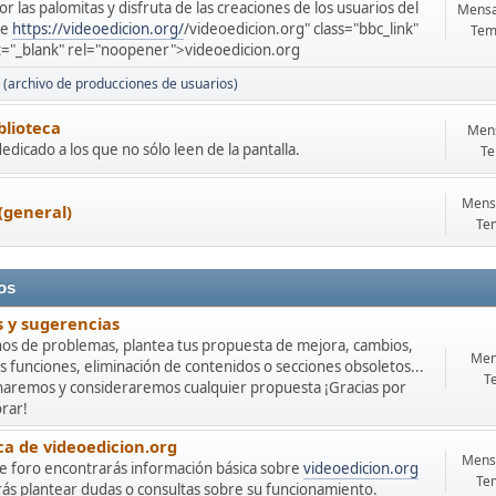
or las palomitas y disfruta de las creaciones de los usuarios del
Mensa
de
https://videoedicion.org/
/videoedicion.org" class="bbc_link"
Tem
t="_blank" rel="noopener">videoedicion.org
 (archivo de producciones de usuarios)
blioteca
Mens
edicado a los que no sólo leen de la pantalla.
Te
Mensa
(general)
Te
os
s y sugerencias
nos de problemas, plantea tus propuesta de mejora, cambios,
Men
 funciones, eliminación de contenidos o secciones obsoletos...
T
haremos y consideraremos cualquier propuesta ¡Gracias por
rar!
ca de videoedicion.org
Mensa
te foro encontrarás información básica sobre
videoedicion.org
Te
ás plantear dudas o consultas sobre su funcionamiento.