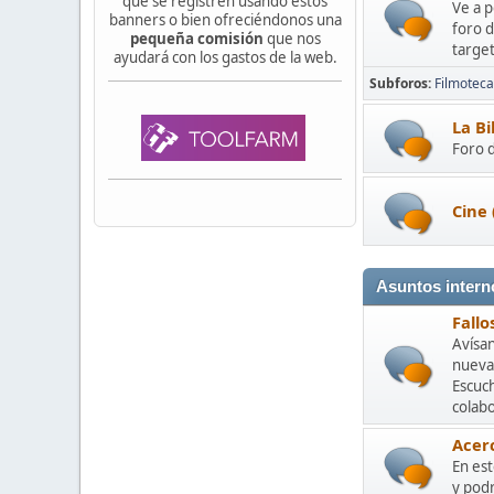
que se registren usando estos
Ve a p
banners o bien ofreciéndonos una
foro 
pequeña comisión
que nos
targe
ayudará con los gastos de la web.
Subforos
Filmoteca
La Bi
Foro d
Cine 
Asuntos intern
Fallo
Avísa
nuevas
Escuc
colabo
Acer
En es
y podr