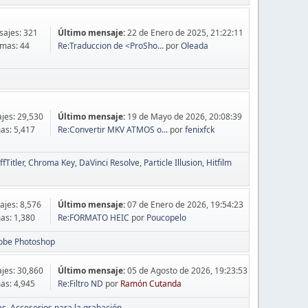
ajes: 321
Último mensaje:
22 de Enero de 2025, 21:22:11
mas: 44
Re:Traduccion de <ProSho...
por
Oleada
jes: 29,530
Último mensaje:
19 de Mayo de 2026, 20:08:39
as: 5,417
Re:Convertir MKV ATMOS o...
por
fenixfck
ffTitler
Chroma Key
DaVinci Resolve
Particle Illusion
Hitfilm
jes: 8,576
Último mensaje:
07 de Enero de 2026, 19:54:23
as: 1,380
Re:FORMATO HEIC
por
Poucopelo
obe Photoshop
jes: 30,860
Último mensaje:
05 de Agosto de 2026, 19:23:53
as: 4,945
Re:Filtro ND
por
Ramón Cutanda
as
Accesorios para la grabación