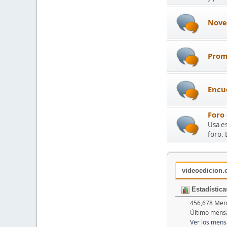
Nove
Prom
Encu
Foro
Usa es
foro. 
videoedicion.o
Estadística
456,678 Mens
Último mens
Ver los mens