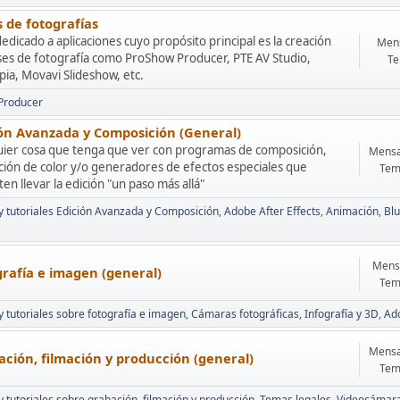
 de fotografías
edicado a aplicaciones cuyo propósito principal es la creación
Mens
ses de fotografía como ProShow Producer, PTE AV Studio,
Te
ia, Movavi Slideshow, etc.
Producer
ión Avanzada y Composición (General)
uier cosa que tenga que ver con programas de composición,
Mensa
ción de color y/o generadores de efectos especiales que
Tem
en llevar la edición "un paso más allá"
 y tutoriales Edición Avanzada y Composición
Adobe After Effects
Animación
Blu
Mensa
rafía e imagen (general)
Tem
 y tutoriales sobre fotografía e imagen
Cámaras fotográficas
Infografía y 3D
Ad
Mensa
ción, filmación y producción (general)
Tem
 y tutoriales sobre grabación, filmación y producción
Temas legales
Videocámar