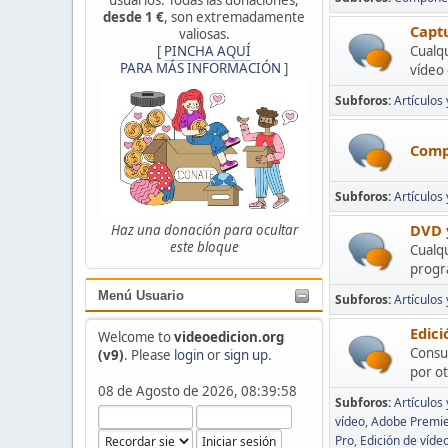
desde 1 €
, son extremadamente
Captu
valiosas.
[
PINCHA AQUÍ
Cualqu
PARA MÁS INFORMACIÓN
]
vídeo
Subforos
Artículos 
Comp
Subforos
Artículos
DVD y
Haz una donación para ocultar
este bloque
Cualqu
progra
Menú Usuario
Subforos
Artículos
Edici
Welcome to
videoedicion.org
Consul
(v9)
. Please
login
or
sign up
.
por ot
08 de Agosto de 2026, 08:39:58
Subforos
Artículos 
vídeo
Adobe Premi
Pro
Edición de víde