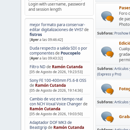
Login with username, password
Pases
and session length
Foro d
de pa
Photop
mejor formato para conservar-
editar digitalizaciones de VHS?
de
Subforos
Proshow 
fistros
[
Ayer
a las 09:46:42]
Edic
Duda respecto a salida SDI o por
Cualq
componentes
de
Poucopelo
grada
[
Ayer
a las 09:43:32]
permit
Filtro ND
de
Ramón Cutanda
Subforos
Artículos
[05 de Agosto de 2026, 19:23:53]
(Express y Pro)
Sony FE 100-400mm F5.6-8 OSS
de
Ramón Cutanda
Fotog
[05 de Agosto de 2026, 19:14:36]
Cambio de voz en tiempo real
Subforos
Artículos
con NCH Voxal Voice Changer
de
Ramón Cutanda
[05 de Agosto de 2026, 19:03:50]
Graba
Adaptador DOF MK3 de
Beastgrip
de
Ramón Cutanda
Subforos
Artículos