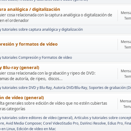
ra analógica / digitalización
Mensa
ier cosa relacionada con la captura analógica o digitalización de
Tem
 en el ordenador
y tutoriales sobre captura analógica y digitalización
Mensa
resión y formatos de vídeo
Tem
 y tutoriales Compresión y Formatos de vídeo
 Blu-ray (general)
Mensa
ier cosa relacionada con la grabación y ripeo de DVD:
Tem
mas de autoría, de ripeo, discos...
 y tutoriales sobre DVD y Blu-Ray
Autoría DVD/Blu-Ray
Soportes de grabación (D
ón de vídeo (general)
Mensaj
ta generales sobre edición de vídeo que no estén cubiertas
Tema
ras categorías
y tutoriales sobre editores de vídeo (general)
Artículos y tutoriales sobre conce
ere
Avid Media Composer
Corel VideoStudio Pro
DaVinci Resolve
Edius Pro
Fina
o en Linux
Edición de vídeo en Mac