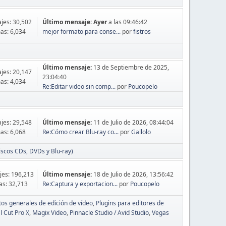
jes: 30,502
Último mensaje:
Ayer
a las 09:46:42
as: 6,034
mejor formato para conse...
por
fistros
Último mensaje:
13 de Septiembre de 2025,
jes: 20,147
23:04:40
as: 4,034
Re:Editar video sin comp...
por
Poucopelo
jes: 29,548
Último mensaje:
11 de Julio de 2026, 08:44:04
as: 6,068
Re:Cómo crear Blu-ray co...
por
Gallolo
iscos CDs, DVDs y Blu-ray)
es: 196,213
Último mensaje:
18 de Julio de 2026, 13:56:42
s: 32,713
Re:Captura y exportacion...
por
Poucopelo
ptos generales de edición de vídeo
Plugins para editores de
l Cut Pro X
Magix Video
Pinnacle Studio / Avid Studio
Vegas