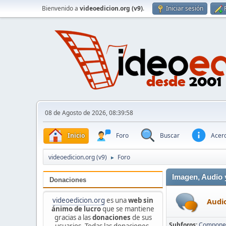
Bienvenido a
videoedicion.org (v9)
.
Iniciar sesión
08 de Agosto de 2026, 08:39:58
Inicio
Foro
Buscar
Acerc
videoedicion.org (v9)
Foro
►
Imagen, Audio y
Donaciones
videoedicion.org
es una
web sin
Audio
ánimo de lucro
que se mantiene
gracias a las
donaciones
de sus
Subforos
Componen
usuarios. Todas las donaciones,