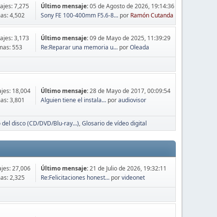
jes: 7,275
Último mensaje:
05 de Agosto de 2026, 19:14:36
as: 4,502
Sony FE 100-400mm F5.6-8...
por
Ramón Cutanda
jes: 3,173
Último mensaje:
09 de Mayo de 2025, 11:39:29
mas: 553
Re:Reparar una memoria u...
por
Oleada
jes: 18,004
Último mensaje:
28 de Mayo de 2017, 00:09:54
as: 3,801
Alguien tiene el instala...
por
audiovisor
 del disco (CD/DVD/Blu-ray...)
Glosario de vídeo digital
jes: 27,006
Último mensaje:
21 de Julio de 2026, 19:32:11
as: 2,325
Re:Felicitaciones honest...
por
videonet