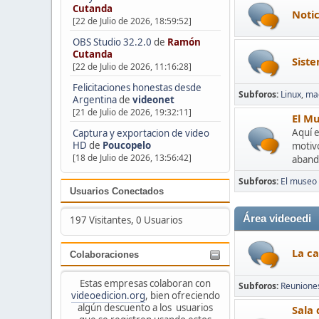
Cutanda
Notic
[22 de Julio de 2026, 18:59:52]
OBS Studio 32.2.0
de
Ramón
Cutanda
Siste
[22 de Julio de 2026, 11:16:28]
Felicitaciones honestas desde
Subforos
Linux
ma
Argentina
de
videonet
[21 de Julio de 2026, 19:32:11]
El Mu
Aquí e
Captura y exportacion de video
HD
de
Poucopelo
motivo
[18 de Julio de 2026, 13:56:42]
aband
Subforos
El museo 
Usuarios Conectados
Área videoedi
197 Visitantes, 0 Usuarios
La ca
Colaboraciones
Estas empresas colaboran con
Subforos
Reunione
videoedicion.org
, bien ofreciendo
algún descuento a los usuarios
Sala