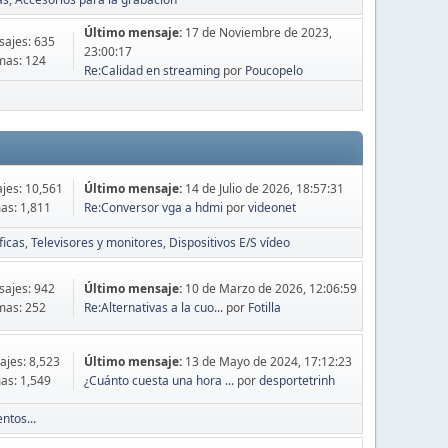
Último mensaje:
17 de Noviembre de 2023,
ajes: 635
23:00:17
mas: 124
Re:Calidad en streaming
por
Poucopelo
jes: 10,561
Último mensaje:
14 de Julio de 2026, 18:57:31
as: 1,811
Re:Conversor vga a hdmi
por
videonet
ficas
Televisores y monitores
Dispositivos E/S vídeo
ajes: 942
Último mensaje:
10 de Marzo de 2026, 12:06:59
mas: 252
Re:Alternativas a la cuo...
por
Fotilla
jes: 8,523
Último mensaje:
13 de Mayo de 2024, 17:12:23
as: 1,549
¿Cuánto cuesta una hora ...
por
desportetrinh
ntos...