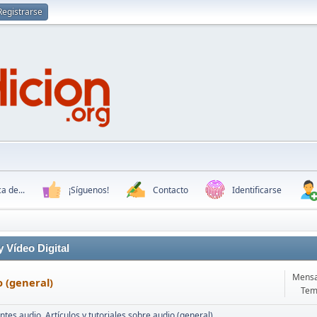
Registrarse
a de...
¡Síguenos!
Contacto
Identificarse
 Vídeo Digital
Mensa
 (general)
Tem
tes audio
Artículos y tutoriales sobre audio (general)