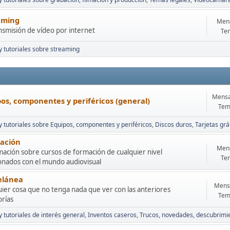
aming
Mens
nsmisión de vídeo por internet
Te
 y tutoriales sobre streaming
Mensa
os, componentes y periféricos (general)
Tem
 y tutoriales sobre Equipos, componentes y periféricos
Discos duros
Tarjetas grá
ación
Mens
ación sobre cursos de formación de cualquier nivel
Te
ionados con el mundo audiovisual
elánea
Mensa
ier cosa que no tenga nada que ver con las anteriores
Tem
orías
y tutoriales de interés general
Inventos caseros
Trucos, novedades, descubrimie