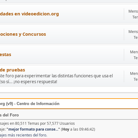
Mensa
dades en videoedicion.org
Te
Mensa
ociones y Concursos
Te
Mens
estas
Te
 de pruebas
Mens
te foro para experimentar las distintas funciones que usa el
Te
Eso sí... ¡no esperes respuesta!
rg (v9) - Centro de Información
s del Foro
ajes en 80,511 Temas por 57,577 Usuarios
aje:
"
mejor formato para conse...
"
(
Hoy
a las 09:46:42)
ajes más recientes del foro.