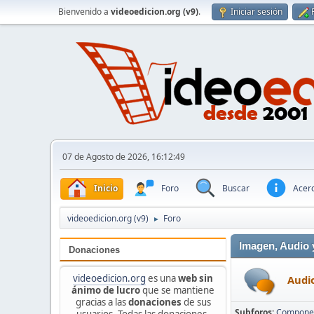
Bienvenido a
videoedicion.org (v9)
.
Iniciar sesión
07 de Agosto de 2026, 16:12:49
Inicio
Foro
Buscar
Acerc
videoedicion.org (v9)
Foro
►
Imagen, Audio y
Donaciones
videoedicion.org
es una
web sin
Audio
ánimo de lucro
que se mantiene
gracias a las
donaciones
de sus
Subforos
Componen
usuarios. Todas las donaciones,