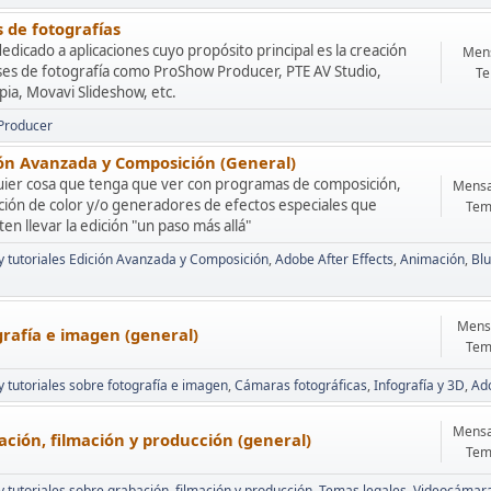
 de fotografías
edicado a aplicaciones cuyo propósito principal es la creación
Mens
ses de fotografía como ProShow Producer, PTE AV Studio,
Te
ia, Movavi Slideshow, etc.
Producer
ión Avanzada y Composición (General)
uier cosa que tenga que ver con programas de composición,
Mensa
ción de color y/o generadores de efectos especiales que
Tem
en llevar la edición "un paso más allá"
 y tutoriales Edición Avanzada y Composición
Adobe After Effects
Animación
Blu
Mensa
rafía e imagen (general)
Tem
 y tutoriales sobre fotografía e imagen
Cámaras fotográficas
Infografía y 3D
Ad
Mensa
ción, filmación y producción (general)
Tem
 y tutoriales sobre grabación, filmación y producción
Temas legales
Videocámar