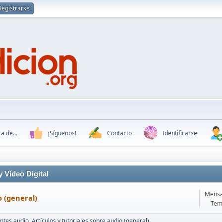
Registrarse
a de...
¡Síguenos!
Contacto
Identificarse
 Vídeo Digital
Mensa
 (general)
Tem
tes audio
Artículos y tutoriales sobre audio (general)