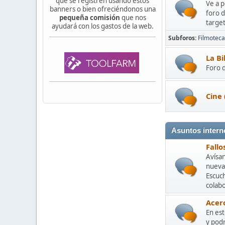
que se registren usando estos
Ve a p
banners o bien ofreciéndonos una
foro 
pequeña comisión
que nos
targe
ayudará con los gastos de la web.
Subforos
Filmoteca
La Bi
Foro d
Cine 
Asuntos intern
Fallo
Avísa
nuevas
Escuc
colabo
Acer
En es
y podr