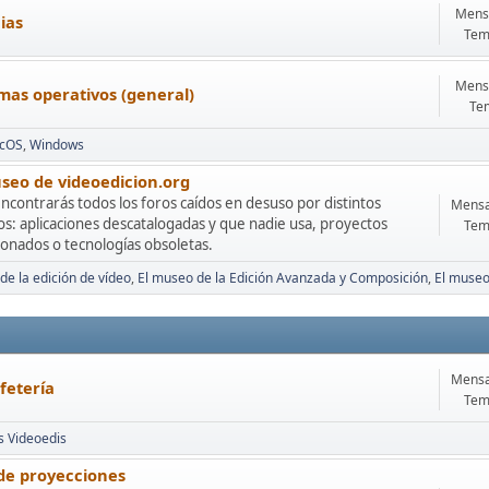
Mensa
ias
Tem
Mensa
mas operativos (general)
Te
cOS
Windows
seo de videoedicion.org
ncontrarás todos los foros caídos en desuso por distintos
Mensa
s: aplicaciones descatalogadas y que nadie usa, proyectos
Tem
onados o tecnologías obsoletas.
de la edición de vídeo
El museo de la Edición Avanzada y Composición
El museo
Mensa
fetería
Tem
s Videoedis
 de proyecciones