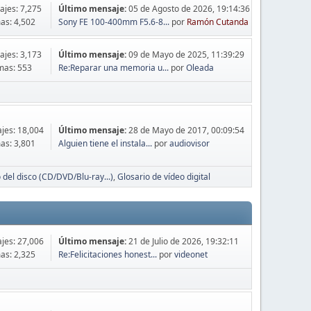
jes: 7,275
Último mensaje:
05 de Agosto de 2026, 19:14:36
as: 4,502
Sony FE 100-400mm F5.6-8...
por
Ramón Cutanda
jes: 3,173
Último mensaje:
09 de Mayo de 2025, 11:39:29
mas: 553
Re:Reparar una memoria u...
por
Oleada
jes: 18,004
Último mensaje:
28 de Mayo de 2017, 00:09:54
as: 3,801
Alguien tiene el instala...
por
audiovisor
 del disco (CD/DVD/Blu-ray...)
Glosario de vídeo digital
jes: 27,006
Último mensaje:
21 de Julio de 2026, 19:32:11
as: 2,325
Re:Felicitaciones honest...
por
videonet