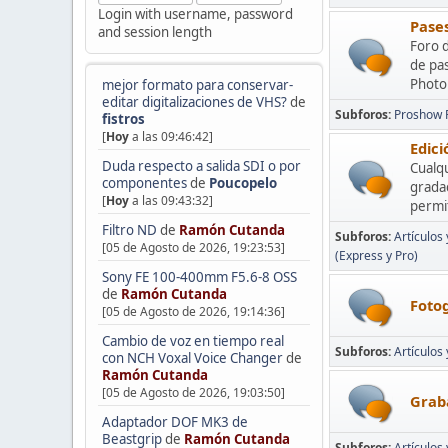
Login with username, password
Pases
and session length
Foro d
de pa
Photop
mejor formato para conservar-
editar digitalizaciones de VHS?
de
Subforos
Proshow 
fistros
[
Hoy
a las 09:46:42]
Edic
Duda respecto a salida SDI o por
Cualq
componentes
de
Poucopelo
grada
[
Hoy
a las 09:43:32]
permit
Filtro ND
de
Ramón Cutanda
Subforos
Artículos
[05 de Agosto de 2026, 19:23:53]
(Express y Pro)
Sony FE 100-400mm F5.6-8 OSS
de
Ramón Cutanda
Fotog
[05 de Agosto de 2026, 19:14:36]
Cambio de voz en tiempo real
Subforos
Artículos
con NCH Voxal Voice Changer
de
Ramón Cutanda
[05 de Agosto de 2026, 19:03:50]
Graba
Adaptador DOF MK3 de
Beastgrip
de
Ramón Cutanda
Subforos
Artículos