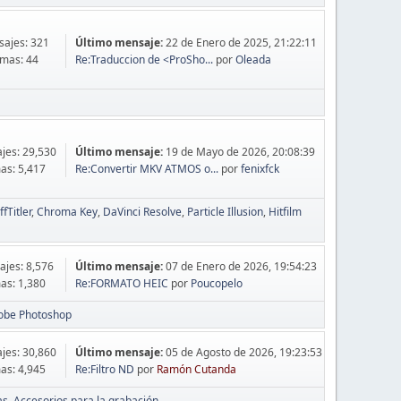
ajes: 321
Último mensaje:
22 de Enero de 2025, 21:22:11
mas: 44
Re:Traduccion de <ProSho...
por
Oleada
jes: 29,530
Último mensaje:
19 de Mayo de 2026, 20:08:39
as: 5,417
Re:Convertir MKV ATMOS o...
por
fenixfck
ffTitler
Chroma Key
DaVinci Resolve
Particle Illusion
Hitfilm
jes: 8,576
Último mensaje:
07 de Enero de 2026, 19:54:23
as: 1,380
Re:FORMATO HEIC
por
Poucopelo
obe Photoshop
jes: 30,860
Último mensaje:
05 de Agosto de 2026, 19:23:53
as: 4,945
Re:Filtro ND
por
Ramón Cutanda
as
Accesorios para la grabación