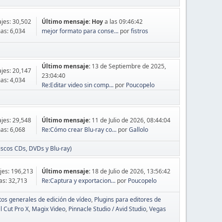
jes: 30,502
Último mensaje:
Hoy
a las 09:46:42
as: 6,034
mejor formato para conse...
por
fistros
Último mensaje:
13 de Septiembre de 2025,
jes: 20,147
23:04:40
as: 4,034
Re:Editar video sin comp...
por
Poucopelo
jes: 29,548
Último mensaje:
11 de Julio de 2026, 08:44:04
as: 6,068
Re:Cómo crear Blu-ray co...
por
Gallolo
iscos CDs, DVDs y Blu-ray)
es: 196,213
Último mensaje:
18 de Julio de 2026, 13:56:42
s: 32,713
Re:Captura y exportacion...
por
Poucopelo
ptos generales de edición de vídeo
Plugins para editores de
l Cut Pro X
Magix Video
Pinnacle Studio / Avid Studio
Vegas