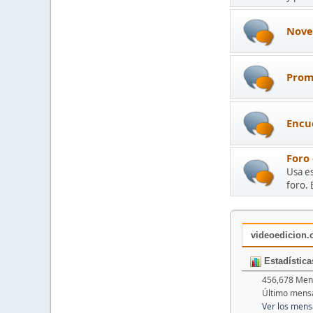
Nove
Prom
Encu
Foro
Usa es
foro. 
videoedicion.o
Estadística
456,678 Mens
Último mens
Ver los mens