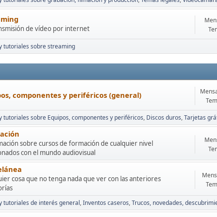
aming
Mens
nsmisión de vídeo por internet
Te
 y tutoriales sobre streaming
Mensa
os, componentes y periféricos (general)
Tem
 y tutoriales sobre Equipos, componentes y periféricos
Discos duros
Tarjetas grá
ación
Mens
ación sobre cursos de formación de cualquier nivel
Te
ionados con el mundo audiovisual
elánea
Mensa
ier cosa que no tenga nada que ver con las anteriores
Tem
orías
y tutoriales de interés general
Inventos caseros
Trucos, novedades, descubrimie