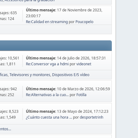
Último mensaje:
17 de Noviembre de 2023,
ajes: 635
23:00:17
mas: 124
Re:Calidad en streaming
por
Poucopelo
jes: 10,561
Último mensaje:
14 de Julio de 2026, 18:57:31
as: 1,811
Re:Conversor vga a hdmi
por
videonet
ficas
Televisores y monitores
Dispositivos E/S vídeo
ajes: 942
Último mensaje:
10 de Marzo de 2026, 12:06:59
mas: 252
Re:Alternativas a la cuo...
por
Fotilla
jes: 8,523
Último mensaje:
13 de Mayo de 2024, 17:12:23
as: 1,549
¿Cuánto cuesta una hora ...
por
desportetrinh
ntos...