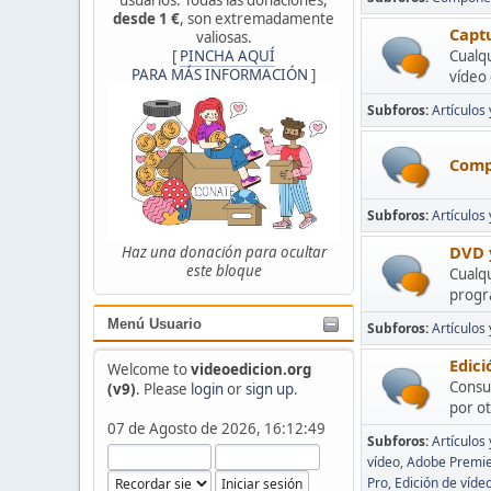
desde 1 €
, son extremadamente
Captu
valiosas.
[
PINCHA AQUÍ
Cualqu
PARA MÁS INFORMACIÓN
]
vídeo
Subforos
Artículos 
Comp
Subforos
Artículos
DVD y
Haz una donación para ocultar
este bloque
Cualqu
progra
Menú Usuario
Subforos
Artículos
Edici
Welcome to
videoedicion.org
Consul
(v9)
. Please
login
or
sign up
.
por ot
07 de Agosto de 2026, 16:12:49
Subforos
Artículos 
vídeo
Adobe Premi
Pro
Edición de víde