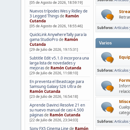
[05 de Agosto de 2026, 18:59:19]
Nuevos trípodes Wes y Ridley de
Stre
3 Legged Things
de
Ramón
Retra
Cutanda
[05 de Agosto de 2026, 18:55:46]
Subforos
Artículos
QuickLink AnywhereTally para la
gama StudioPro
de
Ramón
Varios
Cutanda
[29 de Julio de 2026, 19:15:31]
Equip
Subtitle Edit v5.1.0 incorpora una
larga lista de novedades y
mejoras
de
Ramón Cutanda
Subforos
Artículos
[29 de Julio de 2026, 11:08:10]
Form
En preventa el Beastcage para
Inform
Samsung Galaxy S26 Ultra
de
Ramón Cutanda
relac
[23 de Julio de 2026, 16:54:18]
Misc
Aprende Davinci Resolve 21 en
Cualqu
su nuevo manual de casi 4.500
categ
páginas
de
Ramón Cutanda
[22 de Julio de 2026, 23:34:03]
Subforos
Artículos 
Sony FX5 Cinema Line
de
Ramón