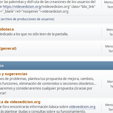
or las palomitas y disfruta de las creaciones de los usuarios del
Mensa
de
https://videoedicion.org/
/videoedicion.org" class="bbc_link"
Tem
t="_blank" rel="noopener">videoedicion.org
 (archivo de producciones de usuarios)
blioteca
Mens
edicado a los que no sólo leen de la pantalla.
Te
Mensa
(general)
Te
os
s y sugerencias
nos de problemas, plantea tus propuesta de mejora, cambios,
Men
 funciones, eliminación de contenidos o secciones obsoletos...
T
haremos y consideraremos cualquier propuesta ¡Gracias por
rar!
ca de videoedicion.org
Mensa
te foro encontrarás información básica sobre
videoedicion.org
Te
ás plantear dudas o consultas sobre su funcionamiento.