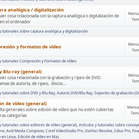
ra analógica / digitalización
Mensa
ier cosa relacionada con la captura analógica o digitalización de
Tem
 en el ordenador
y tutoriales sobre captura analógica y digitalización
Mensa
resión y formatos de vídeo
Tem
 y tutoriales Compresión y Formatos de vídeo
 Blu-ray (general)
Mensa
ier cosa relacionada con la grabación y ripeo de DVD:
Tem
mas de autoría, de ripeo, discos...
 y tutoriales sobre DVD y Blu-Ray
Autoría DVD/Blu-Ray
Soportes de grabación (D
ón de vídeo (general)
Mensaj
ta generales sobre edición de vídeo que no estén cubiertas
Tema
ras categorías
y tutoriales sobre editores de vídeo (general)
Artículos y tutoriales sobre conce
ere
Avid Media Composer
Corel VideoStudio Pro
DaVinci Resolve
Edius Pro
Fina
o en Linux
Edición de vídeo en Mac