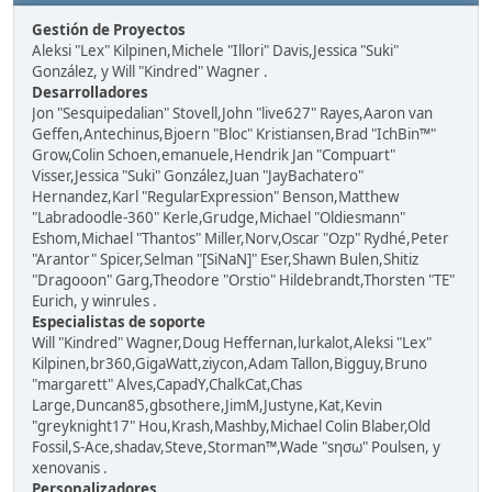
Gestión de Proyectos
Aleksi "Lex" Kilpinen,Michele "Illori" Davis,Jessica "Suki"
González, y Will "Kindred" Wagner .
Desarrolladores
Jon "Sesquipedalian" Stovell,John "live627" Rayes,Aaron van
Geffen,Antechinus,Bjoern "Bloc" Kristiansen,Brad "IchBin™"
Grow,Colin Schoen,emanuele,Hendrik Jan "Compuart"
Visser,Jessica "Suki" González,Juan "JayBachatero"
Hernandez,Karl "RegularExpression" Benson,Matthew
"Labradoodle-360" Kerle,Grudge,Michael "Oldiesmann"
Eshom,Michael "Thantos" Miller,Norv,Oscar "Ozp" Rydhé,Peter
"Arantor" Spicer,Selman "[SiNaN]" Eser,Shawn Bulen,Shitiz
"Dragooon" Garg,Theodore "Orstio" Hildebrandt,Thorsten "TE"
Eurich, y winrules .
Especialistas de soporte
Will "Kindred" Wagner,Doug Heffernan,lurkalot,Aleksi "Lex"
Kilpinen,br360,GigaWatt,ziycon,Adam Tallon,Bigguy,Bruno
"margarett" Alves,CapadY,ChalkCat,Chas
Large,Duncan85,gbsothere,JimM,Justyne,Kat,Kevin
"greyknight17" Hou,Krash,Mashby,Michael Colin Blaber,Old
Fossil,S-Ace,shadav,Steve,Storman™,Wade "sησω" Poulsen, y
xenovanis .
Personalizadores