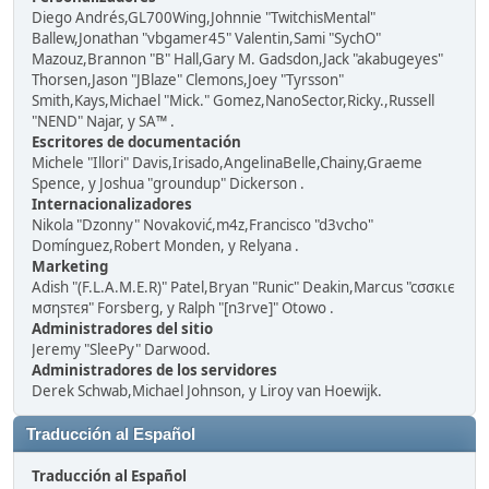
Diego Andrés,GL700Wing,Johnnie "TwitchisMental"
Ballew,Jonathan "vbgamer45" Valentin,Sami "SychO"
Mazouz,Brannon "B" Hall,Gary M. Gadsdon,Jack "akabugeyes"
Thorsen,Jason "JBlaze" Clemons,Joey "Tyrsson"
Smith,Kays,Michael "Mick." Gomez,NanoSector,Ricky.,Russell
"NEND" Najar, y SA™ .
Escritores de documentación
Michele "Illori" Davis,Irisado,AngelinaBelle,Chainy,Graeme
Spence, y Joshua "groundup" Dickerson .
Internacionalizadores
Nikola "Dzonny" Novaković,m4z,Francisco "d3vcho"
Domínguez,Robert Monden, y Relyana .
Marketing
Adish "(F.L.A.M.E.R)" Patel,Bryan "Runic" Deakin,Marcus "cσσкιє
мσηѕтєя" Forsberg, y Ralph "[n3rve]" Otowo .
Administradores del sitio
Jeremy "SleePy" Darwood.
Administradores de los servidores
Derek Schwab,Michael Johnson, y Liroy van Hoewijk.
Traducción al Español
Traducción al Español