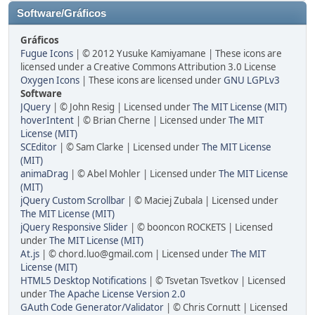
Software/Gráficos
Gráficos
Fugue Icons
| © 2012 Yusuke Kamiyamane | These icons are
licensed under a Creative Commons Attribution 3.0 License
Oxygen Icons
| These icons are licensed under
GNU LGPLv3
Software
JQuery
| © John Resig | Licensed under
The MIT License (MIT)
hoverIntent
| © Brian Cherne | Licensed under
The MIT
License (MIT)
SCEditor
| © Sam Clarke | Licensed under
The MIT License
(MIT)
animaDrag
| © Abel Mohler | Licensed under
The MIT License
(MIT)
jQuery Custom Scrollbar
| © Maciej Zubala | Licensed under
The MIT License (MIT)
jQuery Responsive Slider
| © booncon ROCKETS | Licensed
under
The MIT License (MIT)
At.js
| © chord.luo@gmail.com | Licensed under
The MIT
License (MIT)
HTML5 Desktop Notifications
| © Tsvetan Tsvetkov | Licensed
under
The Apache License Version 2.0
GAuth Code Generator/Validator
| © Chris Cornutt | Licensed