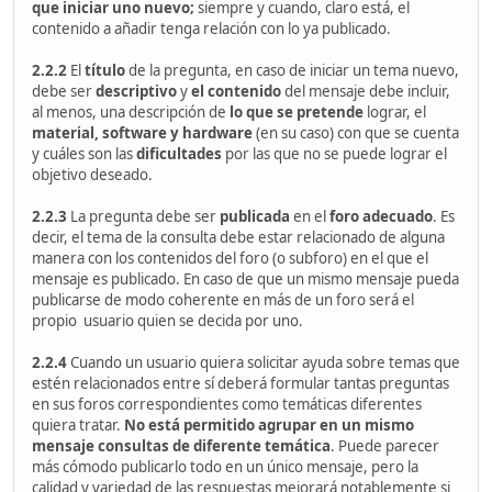
que iniciar uno nuevo;
siempre y cuando, claro está, el
contenido a añadir tenga relación con lo ya publicado.
2.2.2
El
título
de la pregunta, en caso de iniciar un tema nuevo,
debe ser
descriptivo
y
el contenido
del mensaje debe incluir,
al menos, una descripción de
lo que se pretende
lograr, el
material,
software y hardware
(en su caso) con que se cuenta
y cuáles son las
dificultades
por las que no se puede lograr el
objetivo deseado.
2.2.3
La pregunta debe ser
publicada
en el
foro adecuado
. Es
decir, el tema de la consulta debe estar relacionado de alguna
manera con los contenidos del foro (o subforo) en el que el
mensaje es publicado. En caso de que un mismo mensaje pueda
publicarse de modo coherente en más de un foro será el
propio usuario quien se decida por uno.
2.2.4
Cuando un usuario quiera solicitar ayuda sobre temas que
estén relacionados entre sí deberá formular tantas preguntas
en sus foros correspondientes como temáticas diferentes
quiera tratar.
No está permitido agrupar en un mismo
mensaje consultas de diferente temática
. Puede parecer
más cómodo publicarlo todo en un único mensaje, pero la
calidad y variedad de las respuestas mejorará notablemente si