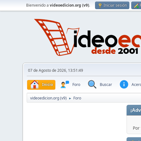
Bienvenido a
videoedicion.org (v9)
.
Iniciar sesión
07 de Agosto de 2026, 13:51:49
Inicio
Foro
Buscar
Acerc
videoedicion.org (v9)
Foro
►
¡Adv
Por 