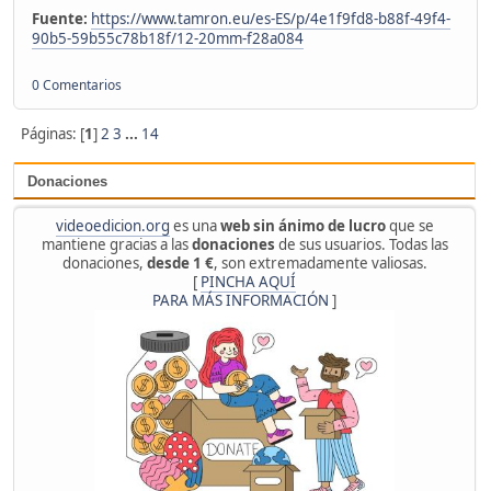
Fuente:
https://www.tamron.eu/es-ES/p/4e1f9fd8-b88f-49f4-
90b5-59b55c78b18f/12-20mm-f28a084
0 Comentarios
Páginas: [
1
]
2
3
...
14
Donaciones
videoedicion.org
es una
web sin ánimo de lucro
que se
mantiene gracias a las
donaciones
de sus usuarios. Todas las
donaciones,
desde 1 €
, son extremadamente valiosas.
[
PINCHA AQUÍ
PARA MÁS INFORMACIÓN
]