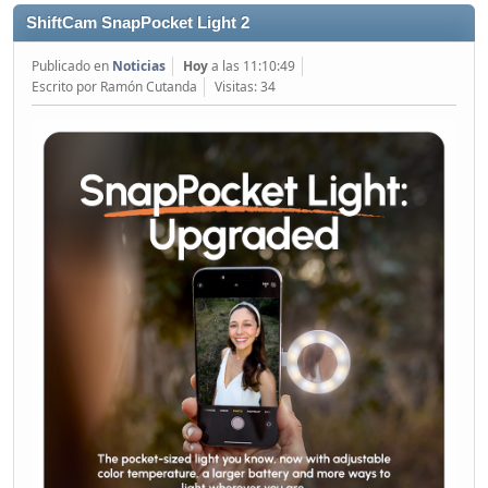
ShiftCam SnapPocket Light 2
Publicado en
Noticias
Hoy
a las 11:10:49
Escrito por Ramón Cutanda
Visitas: 34