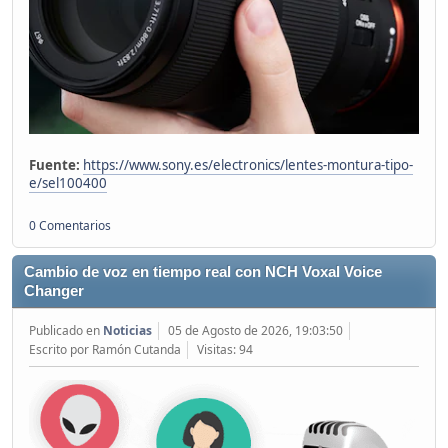
Fuente:
https://www.sony.es/electronics/lentes-montura-tipo-
e/sel100400
0 Comentarios
Cambio de voz en tiempo real con NCH Voxal Voice
Changer
Publicado en
Noticias
05 de Agosto de 2026, 19:03:50
Escrito por Ramón Cutanda
Visitas: 94