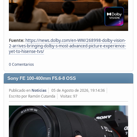
Fuente:
https://news.dolby.com/en-WW/268998-dolby-vision-
2-arrives-bringing-dolby-s-most-advanced-picture-experience-
yet-to-hisense-tvs/
0 Comentarios
Sony FE 100-400mm F5.6-8 OSS
Publicado en
Noticias
05 de Agosto de 2026, 19:14:36
Escrito por Ramón Cutanda
Visitas: 97