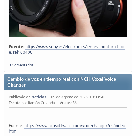
Fuente:
https://www.sony.es/electronics/lentes-montura-tipo-
e/sel100400
0 Comentarios
Cambio de voz en tiempo real con NCH Voxal Voice
Changer
Publicado en
Noticias
05 de Agosto de 2026, 19:03:50
Escrito por Ramón Cutanda
Visitas: 86
Fuente:
https://www.nchsoftware.com/voicechanger/es/index.
html