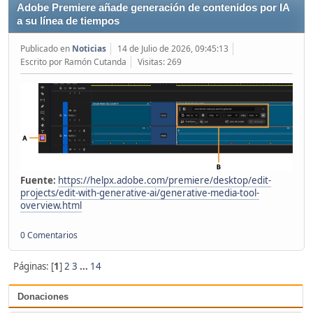
Adobe Premiere añade generación de contenidos por IA
a su línea de tiempos
Publicado en
Noticias
14 de Julio de 2026, 09:45:13
Escrito por Ramón Cutanda
Visitas: 269
Fuente:
https://helpx.adobe.com/premiere/desktop/edit-
projects/edit-with-generative-ai/generative-media-tool-
overview.html
0 Comentarios
Páginas: [
1
]
2
3
...
14
Donaciones