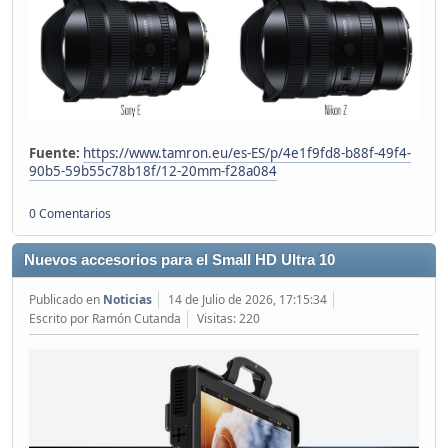
Fuente:
https://www.tamron.eu/es-ES/p/4e1f9fd8-b88f-49f4-
90b5-59b55c78b18f/12-20mm-f28a084
0 Comentarios
Nuevos accesorios para el Small HD Ultra 10
Publicado en
Noticias
14 de Julio de 2026, 17:15:34
Escrito por Ramón Cutanda
Visitas: 220