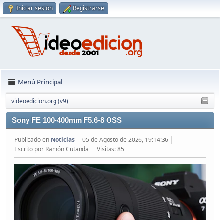
Iniciar sesión
Registrarse
Menú Principal
videoedicion.org (v9)
Sony FE 100-400mm F5.6-8 OSS
Publicado en
Noticias
05 de Agosto de 2026, 19:14:36
Escrito por Ramón Cutanda
Visitas: 85