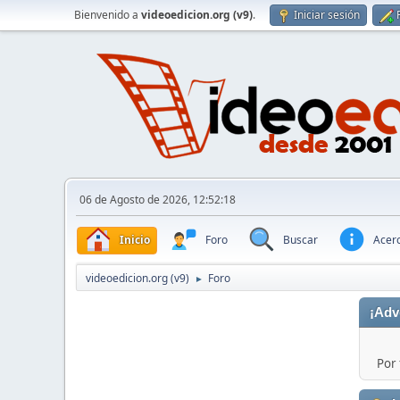
Bienvenido a
videoedicion.org (v9)
.
Iniciar sesión
06 de Agosto de 2026, 12:52:18
Inicio
Foro
Buscar
Acerc
videoedicion.org (v9)
Foro
►
¡Adv
Por 