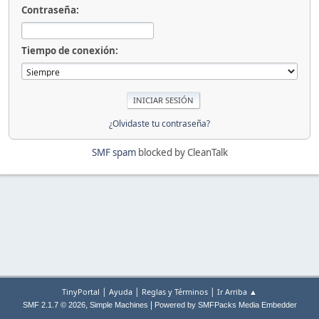
Contraseña:
Tiempo de conexión:
¿Olvidaste tu contraseña?
SMF spam
blocked by CleanTalk
|
|
|
TinyPortal
Ayuda
Reglas y Términos
Ir Arriba ▲
,
|
SMF 2.1.7 © 2026
Simple Machines
Powered by SMFPacks Media Embedder