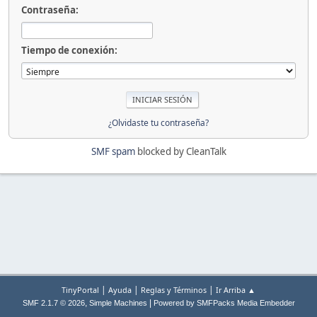
Contraseña:
Tiempo de conexión:
¿Olvidaste tu contraseña?
SMF spam
blocked by CleanTalk
|
|
|
TinyPortal
Ayuda
Reglas y Términos
Ir Arriba ▲
,
|
SMF 2.1.7 © 2026
Simple Machines
Powered by SMFPacks Media Embedder