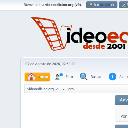
Bienvenido a
videoedicion.org (v9)
.
Iniciar sesión
07 de Agosto de 2026, 02:53:29
Inicio
Foro
Buscar
Acerc
videoedicion.org (v9)
Foro
►
¡Adv
Por 