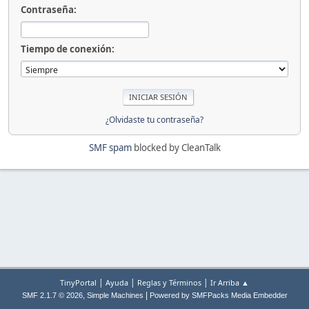
Contraseña:
Tiempo de conexión:
¿Olvidaste tu contraseña?
SMF spam
blocked by CleanTalk
|
|
|
TinyPortal
Ayuda
Reglas y Términos
Ir Arriba ▲
,
|
SMF 2.1.7 © 2026
Simple Machines
Powered by SMFPacks Media Embedder