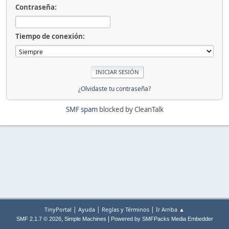
Contraseña:
Tiempo de conexión:
¿Olvidaste tu contraseña?
SMF spam
blocked by CleanTalk
|
|
|
TinyPortal
Ayuda
Reglas y Términos
Ir Arriba ▲
,
|
SMF 2.1.7 © 2026
Simple Machines
Powered by SMFPacks Media Embedder