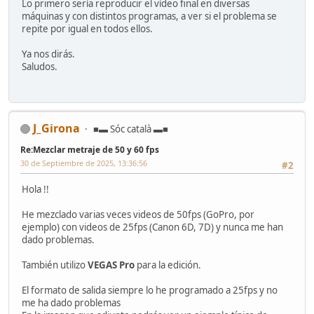
Lo primero sería reproducir el vídeo final en diversas
máquinas y con distintos programas, a ver si el problema se
repite por igual en todos ellos.
Ya nos dirás.
Saludos.
J_Girona
■▬ Sóc català ▬■
Re:Mezclar metraje de 50 y 60 fps
30 de Septiembre de 2025, 13:36:56
#2
Hola !!
He mezclado varias veces videos de 50fps (GoPro, por
ejemplo) con videos de 25fps (Canon 6D, 7D) y nunca me han
dado problemas.
También utilizo
VEGAS Pro
para la edición.
El formato de salida siempre lo he programado a 25fps y no
me ha dado problemas