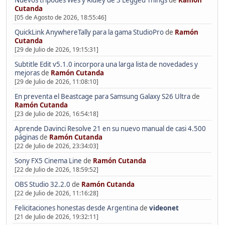
Nuevos trípodes Wes y Ridley de 3 Legged Things
de
Ramón
Cutanda
[05 de Agosto de 2026, 18:55:46]
QuickLink AnywhereTally para la gama StudioPro
de
Ramón
Cutanda
[29 de Julio de 2026, 19:15:31]
Subtitle Edit v5.1.0 incorpora una larga lista de novedades y
mejoras
de
Ramón Cutanda
[29 de Julio de 2026, 11:08:10]
En preventa el Beastcage para Samsung Galaxy S26 Ultra
de
Ramón Cutanda
[23 de Julio de 2026, 16:54:18]
Aprende Davinci Resolve 21 en su nuevo manual de casi 4.500
páginas
de
Ramón Cutanda
[22 de Julio de 2026, 23:34:03]
Sony FX5 Cinema Line
de
Ramón Cutanda
[22 de Julio de 2026, 18:59:52]
OBS Studio 32.2.0
de
Ramón Cutanda
[22 de Julio de 2026, 11:16:28]
Felicitaciones honestas desde Argentina
de
videonet
[21 de Julio de 2026, 19:32:11]