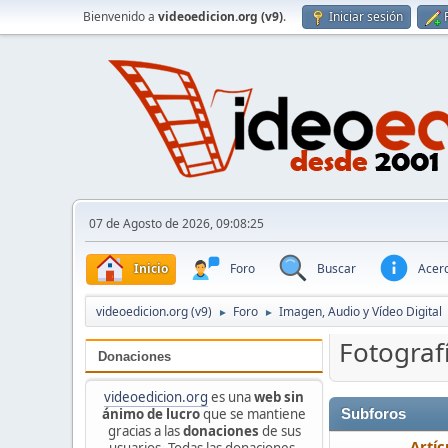
Bienvenido a
videoedicion.org (v9)
.
Iniciar sesión
07 de Agosto de 2026, 09:08:25
Inicio
Foro
Buscar
Acerc
videoedicion.org (v9)
Foro
Imagen, Audio y Vídeo Digital
►
►
Fotograf
Donaciones
videoedicion.org
es una
web sin
ánimo de lucro
que se mantiene
Subforos
gracias a las
donaciones
de sus
Artíc
usuarios. Todas las donaciones,