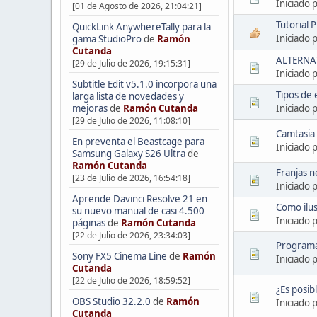
Iniciado 
[01 de Agosto de 2026, 21:04:21]
Tutorial
QuickLink AnywhereTally para la
Iniciado 
gama StudioPro
de
Ramón
Cutanda
ALTERNA
[29 de Julio de 2026, 19:15:31]
Iniciado 
Subtitle Edit v5.1.0 incorpora una
Tipos de 
larga lista de novedades y
Iniciado 
mejoras
de
Ramón Cutanda
[29 de Julio de 2026, 11:08:10]
Camtasia 
En preventa el Beastcage para
Iniciado 
Samsung Galaxy S26 Ultra
de
Ramón Cutanda
Franjas n
[23 de Julio de 2026, 16:54:18]
Iniciado 
Aprende Davinci Resolve 21 en
Como ilus
su nuevo manual de casi 4.500
Iniciado 
páginas
de
Ramón Cutanda
[22 de Julio de 2026, 23:34:03]
Programa
Sony FX5 Cinema Line
de
Ramón
Iniciado 
Cutanda
[22 de Julio de 2026, 18:59:52]
¿Es posib
OBS Studio 32.2.0
de
Ramón
Iniciado
Cutanda