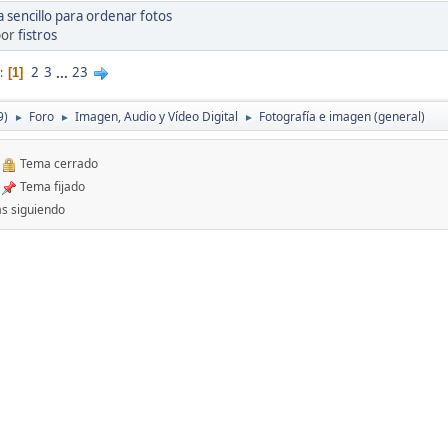
sencillo para ordenar fotos
por
fistros
2
3
...
23
1
9)
Foro
Imagen, Audio y Vídeo Digital
Fotografía e imagen (general)
►
►
►
Tema cerrado
Tema fijado
s siguiendo