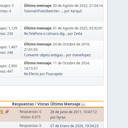
sajes: 5
Último mensaje:
30 de Agosto de 2022, 21:34:14
emas: 4
Tutorial//FotoSketcher: ...
por
XarquS
jes: 1,129
Último mensaje:
01 de Agosto de 2025, 03:32:01
mas: 230
Re:Teléfono o cámara dig...
por
Zetta
Último mensaje:
24 de Octubre de 2018,
jes: 1,467
21:01:55
mas: 246
Convertir objeto antiguo...
por
manellopez
Último mensaje:
11 de Octubre de 2024,
jes: 2,900
14:15:57
mas: 447
Re:Efecto
por
Poucopelo
Respuestas
/
Vistas
Último Mensaje
Respuestas: 0
28 de Junio de 2011, 10:47:12
Vistas: 8,075
por
hyrax
Respuestas: 6
07 de Enero de 2026, 19:54:23