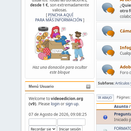
desde 1 €
, son extremadamente
¿
Quie
valiosas.
otro 
[
PINCHA AQUÍ
colabo
PARA MÁS INFORMACIÓN
]
Cáma
Infog
Cualqu
Adob
Haz una donación para ocultar
este bloque
Foro 
Subforos
Artículos
Menú Usuario
Páginas
IR ABAJO
Welcome to
videoedicion.org
(v9)
. Please
login
or
sign up
.
Asunto
Pregunta
07 de Agosto de 2026, 09:08:25
Iniciado 
FORMATO