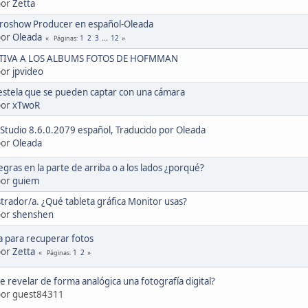
por
Zetta
 Proshow Producer en español-Oleada
por
Oleada
1
2
3
...
12
Páginas
TIVA A LOS ALBUMS FOTOS DE HOFMMAN
por
jpvideo
estela que se pueden captar con una cámara
por
xTwoR
Studio 8.6.0.2079 español, Traducido por Oleada
por
Oleada
egras en la parte de arriba o a los lados ¿porqué?
por
guiem
trador/a. ¿Qué tableta gráfica Monitor usas?
por
shenshen
 para recuperar fotos
por
Zetta
1
2
Páginas
le revelar de forma analógica una fotografía digital?
 por guest84311