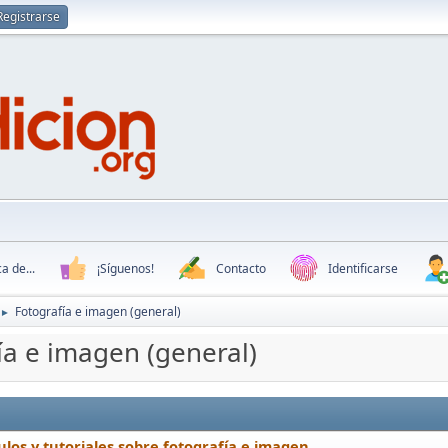
Registrarse
a de...
¡Síguenos!
Contacto
Identificarse
Fotografía e imagen (general)
►
ía e imagen (general)
ulos y tutoriales sobre fotografía e imagen