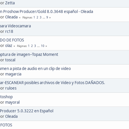
por
Zetta
ón Proshow Producer/Gold 8.0.3648 español - Oleada
por
Oleada
1
2
3
...
9
Páginas
 para Videocamara
por
rc18
DO DE FOTOS
por
olaz
1
2
3
...
10
Páginas
captura de imagen--Topaz Moment
por
toscal
umen a pista de audio en un clip de video
por
magarcia
r-ESCANEAR posibles archivos de Video y Fotos DAÑADOS.
por
ruloes
otoshop
por
mayoral
Producer 5.0.3222 en Español
por
Oleada
 FOTOS