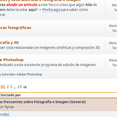
res
añadir un artículo
a este foro o crees que algún
hilo
de
Men
foro
debería estar
aquí
? ->
Pincha aquí
para saber cómo
T
rar.
Mensa
ras fotográficas
Te
rafía y 3D
Mensa
ier cosa relacionada con imágenes sintéticas y composición 3D
Te
e Photoshop
Mensa
dedicado a este excelente programa de edición de imágenes
Te
 y tutoriales Adobe Photoshop
2
3
...
23
1
/
Iniciado por
s frecuentes sobre Fotografía e Imagen (General)
por
hyrax
 HEIC