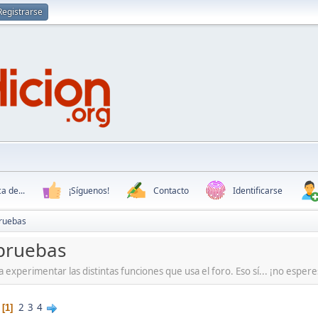
Registrarse
a de...
¡Síguenos!
Contacto
Identificarse
pruebas
pruebas
 experimentar las distintas funciones que usa el foro. Eso sí... ¡no esper
2
3
4
1