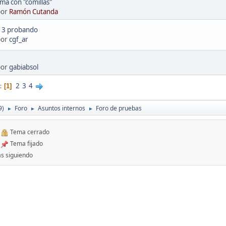
a con "comillas"
por
Ramón Cutanda
, 3 probando
por
cgf_ar
por
gabiabsol
2
3
4
1
9)
Foro
Asuntos internos
Foro de pruebas
►
►
►
Tema cerrado
Tema fijado
s siguiendo