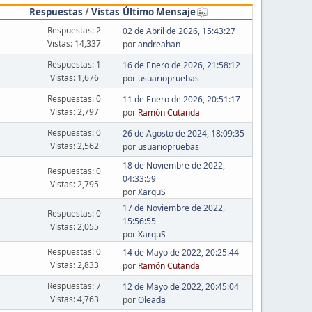
Respuestas
/
Vistas
Último Mensaje
Respuestas: 2
02 de Abril de 2026, 15:43:27
Vistas: 14,337
por
andreahan
Respuestas: 1
16 de Enero de 2026, 21:58:12
Vistas: 1,676
por
usuariopruebas
Respuestas: 0
11 de Enero de 2026, 20:51:17
Vistas: 2,797
por
Ramón Cutanda
Respuestas: 0
26 de Agosto de 2024, 18:09:35
Vistas: 2,562
por
usuariopruebas
18 de Noviembre de 2022,
Respuestas: 0
04:33:59
Vistas: 2,795
por
XarquS
17 de Noviembre de 2022,
Respuestas: 0
15:56:55
Vistas: 2,055
por
XarquS
Respuestas: 0
14 de Mayo de 2022, 20:25:44
Vistas: 2,833
por
Ramón Cutanda
Respuestas: 7
12 de Mayo de 2022, 20:45:04
Vistas: 4,763
por
Oleada