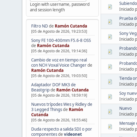
Subiendo
Login with username, password
Iniciado 
and session length
Prueba de
Iniciado
Filtro ND
de
Ramón Cutanda
[05 de Agosto de 2026, 19:23:53]
Sony Veg
Iniciado 
Sony FE 100-400mm F5.6-8 OSS
de
Ramón Cutanda
Probando
[05 de Agosto de 2026, 19:14:36]
Iniciado 
Cambio de voz en tiempo real
Probando
con NCH Voxal Voice Changer
de
Iniciado 
Ramón Cutanda
[05 de Agosto de 2026, 19:03:50]
Tienda o
Iniciado 
Adaptador DOF MK3 de
Beastgrip
de
Ramón Cutanda
Soy nuevo
[05 de Agosto de 2026, 18:59:19]
Iniciado 
Nuevos trípodes Wes y Ridley de
Nuevo
3 Legged Things
de
Ramón
Iniciado 
Cutanda
[05 de Agosto de 2026, 18:55:46]
Mensaje c
Iniciado 
Duda respecto a salida SDI o por
componentes
de
videonet