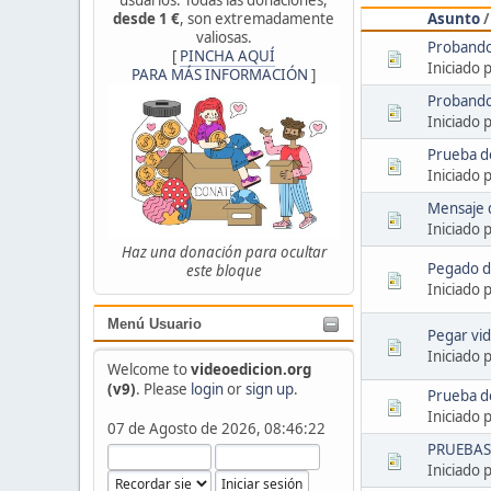
Asunto
desde 1 €
, son extremadamente
valiosas.
Probando
[
PINCHA AQUÍ
Iniciado 
PARA MÁS INFORMACIÓN
]
Probando
Iniciado 
Prueba de
Iniciado 
Mensaje 
Iniciado 
Haz una donación para ocultar
Pegado di
este bloque
Iniciado 
Menú Usuario
Pegar vi
Iniciado 
Welcome to
videoedicion.org
(v9)
. Please
login
or
sign up
.
Prueba de
Iniciado 
07 de Agosto de 2026, 08:46:22
PRUEBAS -
Iniciado 