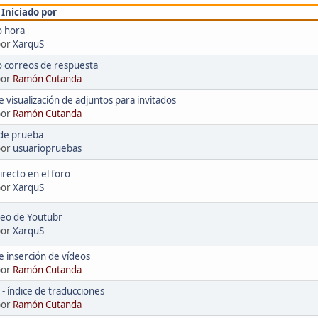
/
Iniciado por
 hora
por
XarquS
 correos de respuesta
por
Ramón Cutanda
 visualización de adjuntos para invitados
por
Ramón Cutanda
de prueba
por
usuariopruebas
recto en el foro
por
XarquS
deo de Youtubr
por
XarquS
 inserción de vídeos
por
Ramón Cutanda
 índice de traducciones
por
Ramón Cutanda