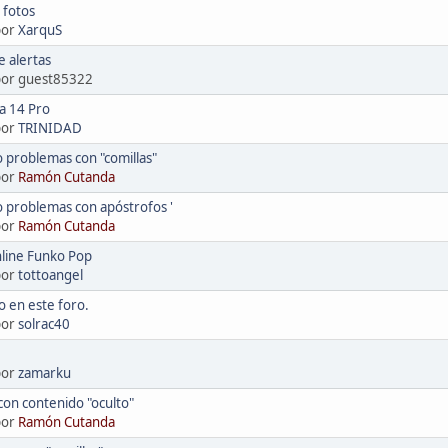
 fotos
por
XarquS
 alertas
 por guest85322
a 14 Pro
por
TRINIDAD
 problemas con "comillas"
por
Ramón Cutanda
 problemas con apóstrofos '
por
Ramón Cutanda
nline Funko Pop
por
tottoangel
 en este foro.
por
solrac40
por
zamarku
on contenido "oculto"
por
Ramón Cutanda