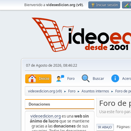
Bienvenido a
videoedicion.org (v9)
.
Iniciar sesión
07 de Agosto de 2026, 08:46:22
Inicio
Foro
Buscar
Acerc
videoedicion.org (v9)
Foro
Asuntos internos
Foro de 
►
►
►
Foro de 
Donaciones
Usa este foro para
videoedicion.org
es una
web sin
ánimo de lucro
que se mantiene
gracias a las
donaciones
de sus
Páginas
IR ABAJO
usuarios. Todas las donaciones,