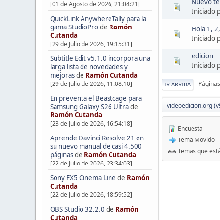
Nuevo tem
[01 de Agosto de 2026, 21:04:21]
Iniciado 
QuickLink AnywhereTally para la
gama StudioPro
de
Ramón
Hola 1, 2
Cutanda
Iniciado 
[29 de Julio de 2026, 19:15:31]
edicion
Subtitle Edit v5.1.0 incorpora una
Iniciado 
larga lista de novedades y
mejoras
de
Ramón Cutanda
[29 de Julio de 2026, 11:08:10]
Páginas
IR ARRIBA
En preventa el Beastcage para
videoedicion.org (v
Samsung Galaxy S26 Ultra
de
Ramón Cutanda
[23 de Julio de 2026, 16:54:18]
Encuesta
Aprende Davinci Resolve 21 en
Tema Movido
su nuevo manual de casi 4.500
Temas que está
páginas
de
Ramón Cutanda
[22 de Julio de 2026, 23:34:03]
Sony FX5 Cinema Line
de
Ramón
Cutanda
[22 de Julio de 2026, 18:59:52]
OBS Studio 32.2.0
de
Ramón
Cutanda