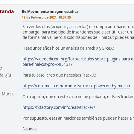
tanda
Re:Movimiento imagen estática
18 de Febrero de 2021, 18:37:35
Sin ver los clips (original y a insertar) es complicado hacer u
embargo, para ese tipo de inserciones suele ser útil usar un
de forma nativa, pero si solo dispones de Final Cut puedes ha
Haec unos años hice un análisis de Track X y SliceX:
https://videoedicion.org/foro/articulos-sobre-plugins-para-edi
para-final-cut-pro-x-95131/
42
da. ¿Tú
Para tu caso, creo que necesitas Track X:
https://coremelt.com/products/trackx-powered-by-mocha
- Murcia -
Otra opción, que en este caso no he probado, es EasyTracker
https://fxfactory.com/info/easytracker/
Por supuesto, esas animaciones también se pueden hacer a 
Saludos,