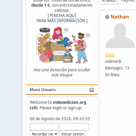
Páginas
IR ABAJO
desde 1 €
, son extremadamente
valiosas.
[
PINCHA AQUÍ
Nathan
PARA MÁS INFORMACIÓN
]
videoedi
Mensajes: 73
Haz una donación para ocultar
En línea
este bloque
Menú Usuario
Welcome to
videoedicion.org
(v9)
. Please
login
or
sign up
.
08 de Agosto de 2026, 09:33:53