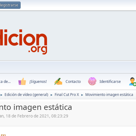
Registrarse
a de...
¡Síguenos!
Contacto
Identificarse
Edición de vídeo (general)
Final Cut Pro X
Movimiento imagen estática
►
►
►
to imagen estática
han, 18 de Febrero de 2021, 08:23:29