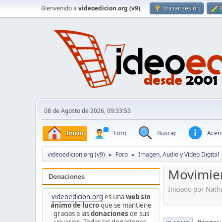
Bienvenido a
videoedicion.org (v9)
.
Iniciar sesión
08 de Agosto de 2026, 09:33:53
Inicio
Foro
Buscar
Acerc
videoedicion.org (v9)
Foro
Imagen, Audio y Vídeo Digital
►
►
Movimien
Donaciones
Iniciado por Nat
videoedicion.org
es una
web sin
ánimo de lucro
que se mantiene
gracias a las
donaciones
de sus
usuarios. Todas las donaciones,