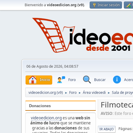
Bienvenido a
videoedicion.org (v9)
.
Iniciar sesión
06 de Agosto de 2026, 04:08:57
Inicio
Foro
Buscar
Acerc
videoedicion.org (v9)
Foro
Área videoedi
Sala de proy
►
►
►
Filmotec
Donaciones
AVISO
: Este for
videoedicion.org
es una
web sin
ánimo de lucro
que se mantiene
gracias a las
donaciones
de sus
Páginas
IR ABAJO
usuarios. Todas las donaciones,