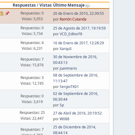
Respuestas
/
Vistas
Último Mensaje
Respuestas: 0
20 de Enero de 2010, 22:39:55
Vistas: 5,053
por
Ramón Cutanda
Respuestas: 0
25 de Agosto de 2017, 19:19:59
Vistas: 5,734
por
VCD_EditorF8
Respuestas: 4
16 de Enero de 2017, 12:28:29
Vistas: 6,231
por
XarquS
30 de Noviembre de 2016,
Respuestas: 7
00:43:13
Vistas: 15,876
por
juanmario
08 de Septiembre de 2016,
Respuestas: 3
11:13:47
Vistas: 12,745
por
SergioTK01
02 de Septiembre de 2016,
Respuestas: 0
06:30:44
Vistas: 3,619
por
Sp
Respuestas: 25
27 de Abril de 2016, 20:19:52
Vistas: 22,447
por
W088
25 de Diciembre de 2014,
Respuestas: 7
08:44:14