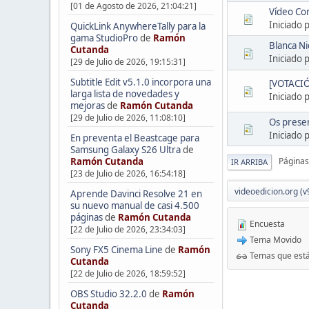
[01 de Agosto de 2026, 21:04:21]
Vídeo Cor
Iniciado 
QuickLink AnywhereTally para la
gama StudioPro
de
Ramón
Blanca Ni
Cutanda
Iniciado 
[29 de Julio de 2026, 19:15:31]
Subtitle Edit v5.1.0 incorpora una
[VOTACIÓ
larga lista de novedades y
Iniciado 
mejoras
de
Ramón Cutanda
[29 de Julio de 2026, 11:08:10]
Os presen
Iniciado 
En preventa el Beastcage para
Samsung Galaxy S26 Ultra
de
Ramón Cutanda
Páginas
IR ARRIBA
[23 de Julio de 2026, 16:54:18]
videoedicion.org (v
Aprende Davinci Resolve 21 en
su nuevo manual de casi 4.500
páginas
de
Ramón Cutanda
Encuesta
[22 de Julio de 2026, 23:34:03]
Tema Movido
Sony FX5 Cinema Line
de
Ramón
Temas que está
Cutanda
[22 de Julio de 2026, 18:59:52]
OBS Studio 32.2.0
de
Ramón
Cutanda