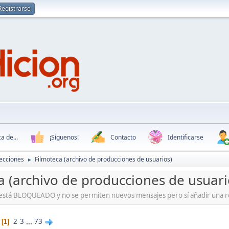
Registrarse
a de...
¡Síguenos!
Contacto
Identificarse
ecciones
Filmoteca (archivo de producciones de usuarios)
►
a (archivo de producciones de usuari
o está BLOQUEADO y no se permiten nuevos mensajes pero sí añadir una re
2
3
...
73
1