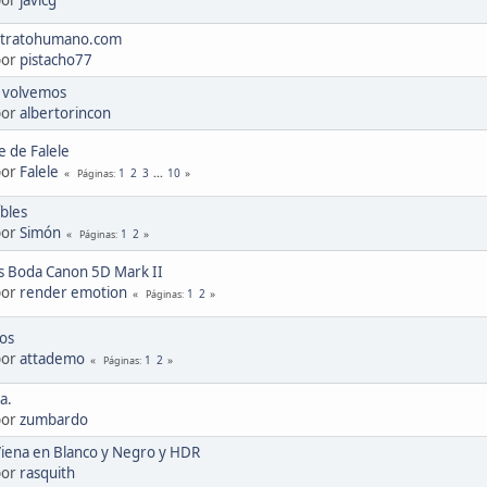
etratohumano.com
por
pistacho77
y volvemos
por
albertorincon
 de Falele
por
Falele
1
2
3
...
10
Páginas
íbles
por
Simón
1
2
Páginas
ts Boda Canon 5D Mark II
por
render emotion
1
2
Páginas
ños
por
attademo
1
2
Páginas
ia.
por
zumbardo
Viena en Blanco y Negro y HDR
por
rasquith