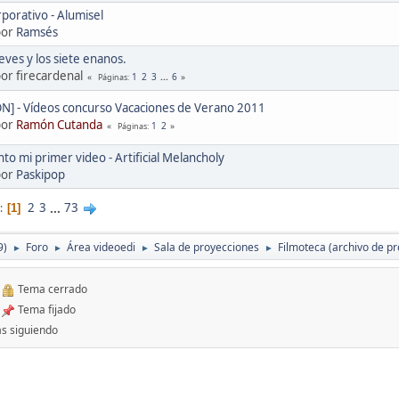
porativo - Alumisel
por
Ramsés
eves y los siete enanos.
por firecardenal
1
2
3
...
6
Páginas
N] - Vídeos concurso Vacaciones de Verano 2011
por
Ramón Cutanda
1
2
Páginas
to mi primer video - Artificial Melancholy
por
Paskipop
2
3
...
73
1
9)
Foro
Área videoedi
Sala de proyecciones
Filmoteca (archivo de p
►
►
►
►
Tema cerrado
Tema fijado
s siguiendo