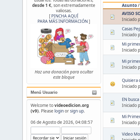
Asunto
desde 1 €
, son extremadamente
valiosas.
AVISO S
[
PINCHA AQUÍ
Iniciado 
PARA MÁS INFORMACIÓN
]
Casas Pep
Iniciado 
Mi primer
Iniciado 
Mi prime
Iniciado 
Haz una donación para ocultar
este bloque
Quisiera 
Iniciado 
Menú Usuario
EN busca
Welcome to
videoedicion.org
Iniciado 
(v9)
. Please
login
or
sign up
.
Mi Prime
06 de Agosto de 2026, 04:08:57
Iniciado 
Video Mod
Iniciado 