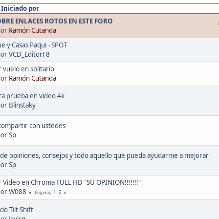
/
Iniciado por
OBRE ENLACES ROTOS EN ESTE FORO
por
Ramón Cutanda
e y Casas Paqui - SPOT
por
VCD_EditorF8
 vuelo en solitario
por
Ramón Cutanda
ra prueba en video 4k
por
Blinstaky
compartir con ustedes
por
Sp
 de opiniones, consejos y todo aquello que pueda ayudarme a mejorar
por
Sp
r Video en Chroma FULL HD "SU OPINION!!!!!!!"
por
W088
1
2
Páginas
o Tilt Shift
por
javicg