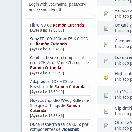
Login with username, password
and session length
Videos r
Iniciado 
Un café 
Filtro ND
de
Ramón Cutanda
[
Ayer
a las 19:23:53]
Iniciado 
Sony FE 100-400mm F5.6-8 OSS
Cuentame
de
Ramón Cutanda
Iniciado 
[
Ayer
a las 19:14:36]
Los incre
Cambio de voz en tiempo real
con NCH Voxal Voice Changer
de
Iniciado 
Ramón Cutanda
[
Ayer
a las 19:03:50]
Highligh
Iniciado 
Adaptador DOF MK3 de
Beastgrip
de
Ramón Cutanda
clip 15 a
[
Ayer
a las 18:59:19]
Iniciado 
Nuevos trípodes Wes y Ridley de
3 Legged Things
de
Ramón
Clip cinth
Cutanda
Iniciado 
[
Ayer
a las 18:55:46]
Otro de 
Duda respecto a salida SDI o por
Iniciado 
componentes
de
videonet