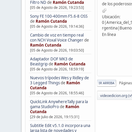
Filtro ND
de
Ramón Cutanda
de los poderoso
[05 de Agosto de 2026, 19:23:53]
Sony FE 100-400mm F5.6-8 OSS
Ubicación:
de
Ramón Cutanda
0|America_del_
[05 de Agosto de 2026, 19:14:36]
rgentina|Buenos
En línea
Cambio de voz en tiempo real
con NCH Voxal Voice Changer
de
Ramón Cutanda
[05 de Agosto de 2026, 19:03:50]
Adaptador DOF MK3 de
Beastgrip
de
Ramón Cutanda
[05 de Agosto de 2026, 18:59:19]
Nuevos trípodes Wes y Ridley de
3 Legged Things
de
Ramón
Páginas
IR ARRIBA
Cutanda
[05 de Agosto de 2026, 18:55:46]
videoedicion.org (v
QuickLink AnywhereTally para la
gama StudioPro
de
Ramón
Cutanda
[29 de Julio de 2026, 19:15:31]
Subtitle Edit v5.1.0 incorpora una
larga lista de novedades y