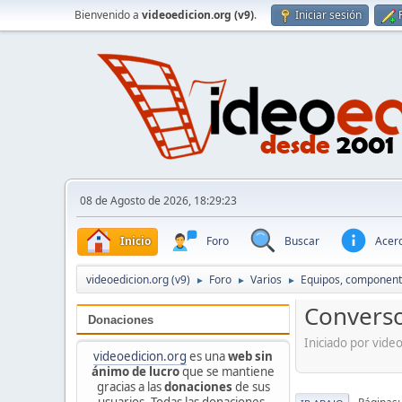
Bienvenido a
videoedicion.org (v9)
.
Iniciar sesión
08 de Agosto de 2026, 18:29:23
Inicio
Foro
Buscar
Acerc
videoedicion.org (v9)
Foro
Varios
Equipos, componente
►
►
►
Converso
Donaciones
Iniciado por vide
videoedicion.org
es una
web sin
ánimo de lucro
que se mantiene
gracias a las
donaciones
de sus
usuarios. Todas las donaciones,