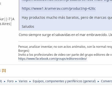
s
https://www1.kramerav.com/product/vp-426c
Hay productos mucho más baratos, pero de marcas que
Sur||-7|A
 Aires|
Saludos
Como siempre surge el salvavidas en el mar embravecido. Ll
Pensar, analizar inventar, no son actos anómalos, son la normal resp
Borges)
Invito a los profesionales de video ser parte del grupo editores de 
https://www.facebook.com/groups/editoresvideo/
1
9)
Foro
Varios
Equipos, componentes y periféricos (general)
Convers
►
►
►
►