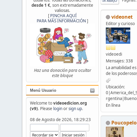
Páginas
IR ABAJO
desde 1 €
, son extremadamente
valiosas.
[
PINCHA AQUÍ
videonet
PARA MÁS INFORMACIÓN
]
Editor y curioso
videoedi
Mensajes: 338
La amabilidad es
Haz una donación para ocultar
de los poderoso
este bloque
Ubicación:
Menú Usuario
0|America_del_
rgentina|Buenos
Welcome to
videoedicion.org
En línea
(v9)
. Please
login
or
sign up
.
08 de Agosto de 2026, 18:29:23
Poucopelo