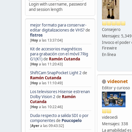
Login with username, password
and session length
mejor formato para conservar-
Consejero
editar digitalizaciones de VHS?
de
fistros
Mensajes: 5,349
[
Hoy
a las 13:37:04]
Invoco el poder 
Firewire
Kit de accesorios magnéticos
para grabación con el móvil 7Rig
En línea
G1(K1)
de
Ramón Cutanda
[
Hoy
a las 11:20:43]
ShiftCam SnapPocket Light 2
de
Ramón Cutanda
videonet
[
Hoy
a las 11:10:49]
Editor y curioso
Los televisores Hisense estrenan
Dolby Vision 2
de
Ramón
Cutanda
[
Hoy
a las 10:22:46]
Duda respecto a salida SDI o por
videoedi
componentes
de
Poucopelo
Mensajes: 338
[
Ayer
a las 09:43:32]
La amabilidad es