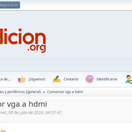
Registrarse
a de...
¡Síguenos!
Contacto
Identificarse
s y periféricos (general)
Conversor vga a hdmi
►
r vga a hdmi
onet, 06 de Julio de 2026, 04:37:47