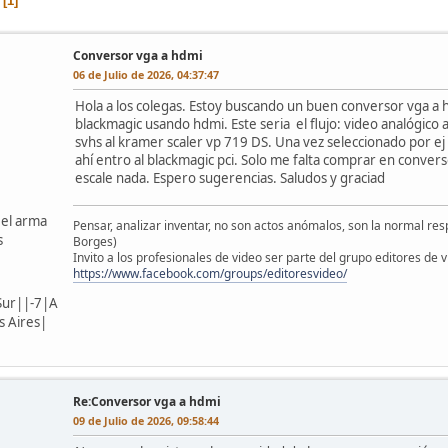
1
Conversor vga a hdmi
06 de Julio de 2026, 04:37:47
Hola a los colegas. Estoy buscando un buen conversor vga a hd
blackmagic usando hdmi. Este seria el flujo: video analógic
svhs al kramer scaler vp 719 DS. Una vez seleccionado por e
ahí entro al blackmagic pci. Solo me falta comprar en conver
escale nada. Espero sugerencias. Saludos y graciad
 el arma
Pensar, analizar inventar, no son actos anómalos, son la normal resp
s
Borges)
Invito a los profesionales de video ser parte del grupo editores de 
https://www.facebook.com/groups/editoresvideo/
Sur||-7|A
 Aires|
Re:Conversor vga a hdmi
09 de Julio de 2026, 09:58:44