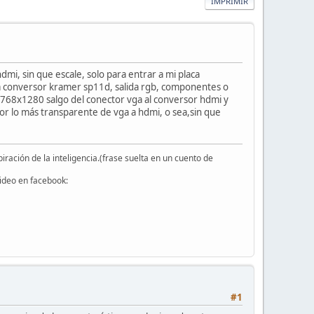
IMPRIMIR
mi, sin que escale, solo para entrar a mi placa
o a conversor kramer sp11d, salida rgb, componentes o
j 768x1280 salgo del conector vga al conversor hdmi y
sor lo más transparente de vga a hdmi, o sea,sin que
iración de la inteligencia.(frase suelta en un cuento de
video en facebook:
#1