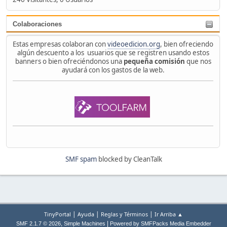
Colaboraciones
Estas empresas colaboran con
videoedicion.org
, bien ofreciendo
algún descuento a los usuarios que se registren usando estos
banners o bien ofreciéndonos una
pequeña comisión
que nos
ayudará con los gastos de la web.
SMF spam
blocked by CleanTalk
|
|
|
TinyPortal
Ayuda
Reglas y Términos
Ir Arriba ▲
,
|
SMF 2.1.7 © 2026
Simple Machines
Powered by SMFPacks Media Embedder