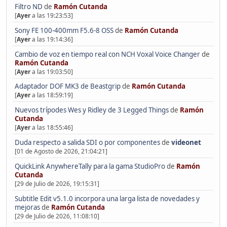
Filtro ND
de
Ramón Cutanda
[
Ayer
a las 19:23:53]
Sony FE 100-400mm F5.6-8 OSS
de
Ramón Cutanda
[
Ayer
a las 19:14:36]
Cambio de voz en tiempo real con NCH Voxal Voice Changer
de
Ramón Cutanda
[
Ayer
a las 19:03:50]
Adaptador DOF MK3 de Beastgrip
de
Ramón Cutanda
[
Ayer
a las 18:59:19]
Nuevos trípodes Wes y Ridley de 3 Legged Things
de
Ramón
Cutanda
[
Ayer
a las 18:55:46]
Duda respecto a salida SDI o por componentes
de
videonet
[01 de Agosto de 2026, 21:04:21]
QuickLink AnywhereTally para la gama StudioPro
de
Ramón
Cutanda
[29 de Julio de 2026, 19:15:31]
Subtitle Edit v5.1.0 incorpora una larga lista de novedades y
mejoras
de
Ramón Cutanda
[29 de Julio de 2026, 11:08:10]