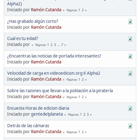
Alpha2)
Iniciado por
Ramón Cutanda
1
2
Páginas
¿Has grabado algún corto?
Iniciado por
Ramón Cutanda
Cual es tu edad?
Iniciado por
1
2
3
...
7
Páginas
¿Encuentras las noticias de portada interesantes?
Iniciado por
Ramón Cutanda
Velocidad de carga en videoedicion.org 6 Alpha2
Iniciado por
Ramón Cutanda
1
2
Páginas
Sobre las razones que llevan a la población a la piratería
Iniciado por
Ramón Cutanda
1
2
Páginas
Encuesta Horas de edicion diaria
Iniciado por
gentedelplaneta
1
2
3
Páginas
Detrás de las cámaras
Iniciado por
Ramón Cutanda
1
2
Páginas