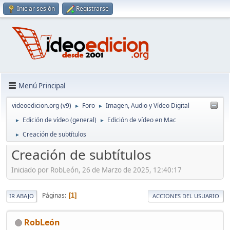
Iniciar sesión
Registrarse
Menú Principal
videoedicion.org (v9)
Foro
Imagen, Audio y Vídeo Digital
►
►
Edición de vídeo (general)
Edición de vídeo en Mac
►
►
Creación de subtítulos
►
Creación de subtítulos
Iniciado por RobLeón, 26 de Marzo de 2025, 12:40:17
Páginas
1
IR ABAJO
ACCIONES DEL USUARIO
RobLeón