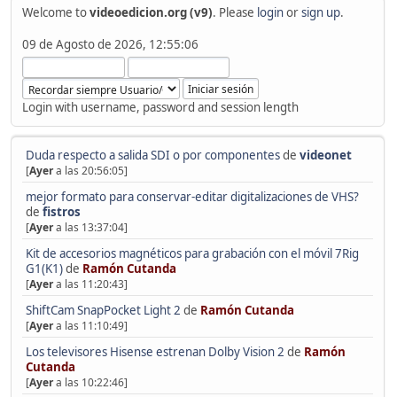
Welcome to
videoedicion.org (v9)
. Please
login
or
sign up
.
09 de Agosto de 2026, 12:55:06
Login with username, password and session length
Duda respecto a salida SDI o por componentes
de
videonet
[
Ayer
a las 20:56:05]
mejor formato para conservar-editar digitalizaciones de VHS?
de
fistros
[
Ayer
a las 13:37:04]
Kit de accesorios magnéticos para grabación con el móvil 7Rig
G1(K1)
de
Ramón Cutanda
[
Ayer
a las 11:20:43]
ShiftCam SnapPocket Light 2
de
Ramón Cutanda
[
Ayer
a las 11:10:49]
Los televisores Hisense estrenan Dolby Vision 2
de
Ramón
Cutanda
[
Ayer
a las 10:22:46]