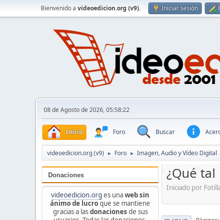
Bienvenido a
videoedicion.org (v9)
.
Iniciar sesión
08 de Agosto de 2026, 05:58:22
Inicio
Foro
Buscar
Acerc
videoedicion.org (v9)
Foro
Imagen, Audio y Vídeo Digital
►
►
¿Qué tal 
Donaciones
Iniciado por Foti
videoedicion.org
es una
web sin
ánimo de lucro
que se mantiene
gracias a las
donaciones
de sus
usuarios. Todas las donaciones,