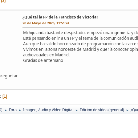
1
¿Qué tal la FP de la Francisco de Victoria?
20 de Mayo de 2026, 11:51:24
Mi hijo anda bastante despistado, empezó una ingeniería y d
Está pensando en ir a un FP y el tema de la comunicación audi
Aun que ha salido horrorizado de programación con la carre
Vivimos en la zona noroeste de Madrid y quería conocer opin
audiovisuales en Madrid.
Gracias de antemano
preguntar
1
9)
Foro
Imagen, Audio y Vídeo Digital
Edición de vídeo (general)
¿Qué
►
►
►
►