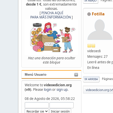
Páginas
IR ABAJO
desde 1 €
, son extremadamente
valiosas.
[
PINCHA AQUÍ
Fotilla
PARA MÁS INFORMACIÓN
]
videoedi
Mensajes: 27
Haz una donación para ocultar
Leeré antes de 
este bloque
En línea
Menú Usuario
Páginas
IR ARRIBA
Welcome to
videoedicion.org
(v9)
. Please
login
or
sign up
.
videoedicion.org (v
08 de Agosto de 2026, 05:58:22