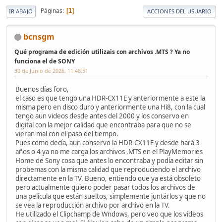
Páginas
1
IR ABAJO
ACCIONES DEL USUARIO
bcnsgm
Qué programa de edición utilizais con archivos .MTS ? Ya no
funciona el de SONY
30 de Junio de 2026, 11:48:51
Buenos días foro,
el caso es que tengo una HDR-CX11E y anteriormente a este la
misma pero en disco duro y anteriormente una Hi8, con la cual
tengo aun videos desde antes del 2000 y los conservo en
digital con la mejor calidad que encontraba para que no se
vieran mal con el paso del tiempo.
Pues como decía, aun conservo la HDR-CX11E y desde hará 3
años o 4 ya no me carga los archivos .MTS en el PlayMemories
Home de Sony cosa que antes lo encontraba y podía editar sin
probemas con la misma calidad que reproduciendo el archivo
directamente en la TV. Bueno, entiendo que ya está obsoleto
pero actualmente quiero poder pasar todos los archivos de
una película que están sueltos, simplemente juntárlos y que no
se vea la reproducción archivo por archivo en la TV.
He utilizado el Clipchamp de Wndows, pero veo que los videos