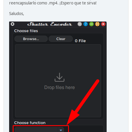
reencapsularlo como .mp4. ¡Espero que te sirva!
Saludos,