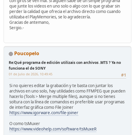
con giros se ven mal. Si álguien sabe de un simple programa
que junte los videos en uno solo o algo con lo que grabar sin
perder la calidad que ofrecia el archivo directo como cuando
utilizaba el PlayMemories, se lo agradecería.
Gracias de antemano,
Sergio.-
Poucopelo
Re:Qué programa de edición utilizais con archivos .MTS ? Ya no
funciona el de SONY
01 de Julio de 2026, 10:49:45
#1
Si no quieres editar la grabación y te basta con juntar los
archivos en uno solo, hay utilidades como FFMPEG que pueden
hacerlo (Tools > Merge multiple files), aunque si no tienes
soltura con la línea de comandos es preferible usar programas
de interfaz gráfica como File Joiner
https://www.igorware.com/file-joiner
O como tsMuxer
https://www.videohelp.com/software/tsMuxeR