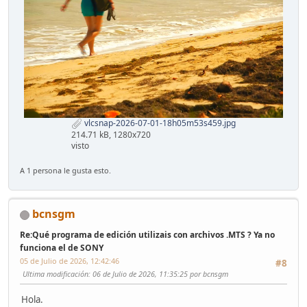
vlcsnap-2026-07-01-18h05m53s459.jpg
214.71 kB, 1280x720
visto
A 1 persona le gusta esto.
bcnsgm
Re:Qué programa de edición utilizais con archivos .MTS ? Ya no
funciona el de SONY
05 de Julio de 2026, 12:42:46
#8
Ultima modificación
: 06 de Julio de 2026, 11:35:25 por bcnsgm
Hola.