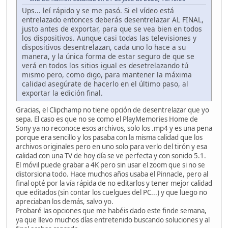
Ups... leí rápido y se me pasó. Si el vídeo está
entrelazado entonces deberás desentrelazar AL FINAL,
justo antes de exportar, para que se vea bien en todos
los dispositivos. Aunque casi todas las televisiones y
dispositivos desentrelazan, cada uno lo hace a su
manera, y la única forma de estar seguro de que se
verá en todos los sitios igual es desetrelazando tú
mismo pero, como digo, para mantener la máxima
calidad asegúrate de hacerlo en el último paso, al
exportar la edición final.
Gracias, el Clipchamp no tiene opción de desentrelazar que yo
sepa. El caso es que no se como el
PlayMemories Home de
Sony ya no reconoce esos archivos, solo los .mp4 y es una pena
porque era sencillo y los pasaba con la misma calidad que los
archivos originales pero en uno solo para verlo del tirón y esa
calidad con una TV de hoy día se ve perfecta y con sonido 5.1.
El móvil puede grabar a 4K pero sin usar el zoom que si no se
distorsiona todo. Hace muchos años usaba el Pinnacle, pero al
final opté por la vía rápida de no editarlos y tener mejor calidad
que editados (sin contar los cuelgues del PC...) y que luego no
apreciaban los demás, salvo yo.
Probaré las opciones que me habéis dado este finde semana,
ya que llevo muchos días entretenido buscando soluciones y al