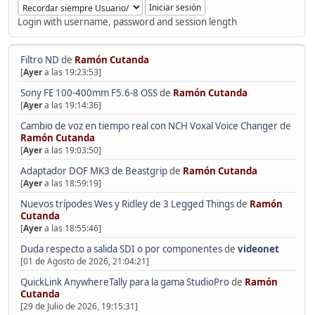
Login with username, password and session length
Filtro ND
de
Ramón Cutanda
[
Ayer
a las 19:23:53]
Sony FE 100-400mm F5.6-8 OSS
de
Ramón Cutanda
[
Ayer
a las 19:14:36]
Cambio de voz en tiempo real con NCH Voxal Voice Changer
de
Ramón Cutanda
[
Ayer
a las 19:03:50]
Adaptador DOF MK3 de Beastgrip
de
Ramón Cutanda
[
Ayer
a las 18:59:19]
Nuevos trípodes Wes y Ridley de 3 Legged Things
de
Ramón
Cutanda
[
Ayer
a las 18:55:46]
Duda respecto a salida SDI o por componentes
de
videonet
[01 de Agosto de 2026, 21:04:21]
QuickLink AnywhereTally para la gama StudioPro
de
Ramón
Cutanda
[29 de Julio de 2026, 19:15:31]