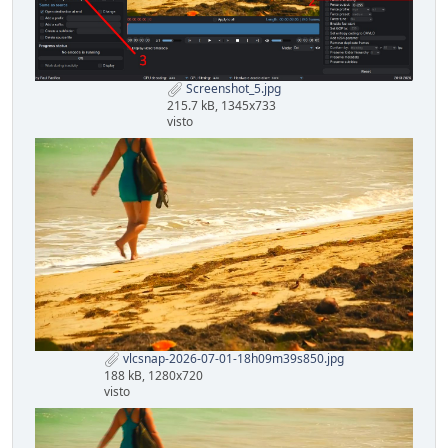
Screenshot_5.jpg
215.7 kB, 1345x733
visto
vlcsnap-2026-07-01-18h09m39s850.jpg
188 kB, 1280x720
visto